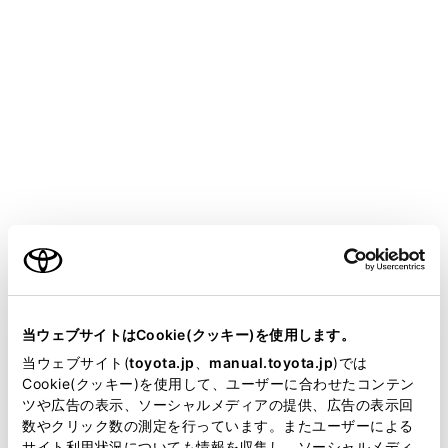
COROLLA CROSS HEV 2025.05～
取扱説明書
運転
運転支援装置について
パーキングサポートブレーキ
（後方歩行者）
メニュー
ご利用の条件
車両後退時、リヤカメラが検知した車両後方にいる歩行
当サイトには、全ての取扱説明書及び補足資料、正誤表等
者と接触する可能性が高いとシステムが判断した場合
が掲載されているわけではありません。
当ウェブサイトはCookie(クッキー)を使用します。
は、警報やブレーキ制御により、後方歩行者との衝突を
掲載している取扱説明書はお客様の年式に合致しない場合
当ウェブサイト(
toyota.jp
、
manual.toyota.jp
)では
緩和し、衝突被害軽減に寄与します。
があります。
Cookie(クッキー)を使用して、ユーザーに合わせたコンテン
ツや広告の表示、ソーシャルメディアの提供、広告の表示回
取扱説明書は、弊社が著作権その他の知的財産権を保有し
数やクリック数の測定を行っています。またユーザーによる
ます。弊社の許可なく、取扱説明書の一部または全部を、
システム作動例
サイト利用状況についても情報を収集し、ソーシャルメディ