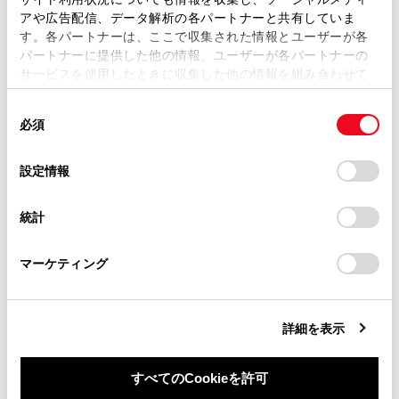
複製、複写、改変もしくは配信等することはできません。
アや広告配信、データ解析の各パートナーと共有していま
す。各パートナーは、ここで収集された情報とユーザーが各
当サイトの利用、または利用できなかったことにより万一
後方歩行者の画面表示
パートナーに提供した他の情報、ユーザーが各パートナーの
損害が生じても、弊社は一切責任を負いません。
サービスを使用したときに収集した他の情報を組み合わせて
掲載内容は予告なく変更、またはサービスを中止すること
使用することがあります。当ウェブサイトの使用を続行する
があります。
同
とCookie(クッキー)に同意したこととなります。
必須
意
当サイト（取扱説明書）では、利便性向上のためにお客様
の
「すべてのCookieを許可」をクリックすることで、お客様の
の閲覧履歴、検索履歴を保持しています。削除を希望され
選
デバイスにすべてのCookie(クッキー)が保存されることに同
設定情報
る方は、当社のお客様相談窓口（0800-700-7700）までご
択
意したことになります。Cookie(クッキー)のオプトアウト、
合わせて見られているページ
連絡ください。
設定の変更、同意を撤回したりするにあたっては、当社の
統計
「
Cookie（クッキー）情報の取り扱いについて
お車に関するお問い合わせ・ご相談は
」をご覧くだ
ランプスイッチ
さい。
https://toyota.jp/faq/?
マーケティング
site_domain=default#otoiawase
までお願いします。
AHS（アダプティブハイビームシステム）
給油口の開け方
詳細を表示
すべてのCookieを許可
このページは役に立ちましたか？