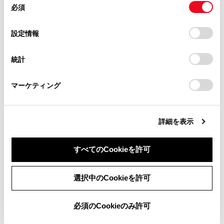
必須
意
当サイト（取扱説明書）では、利便性向上のためにお客様
の
「すべてのCookieを許可」をクリックすることで、お客様の
大文字と小文字を切りかえます。
の閲覧履歴、検索履歴を保持しています。削除を希望され
選
デバイスにすべてのCookie(クッキー)が保存されることに同
設定情報
る方は、当社のお客様相談窓口（0800-700-7700）までご
択
意したことになります。Cookie(クッキー)のオプトアウト、
[‍検索‍]
連絡ください。
設定の変更、同意を撤回したりするにあたっては、当社の
統計
入力した文字を確定して検索を実行します。
「
Cookie（クッキー）情報の取り扱いについて
お車に関するお問い合わせ・ご相談は
」をご覧くだ
さい。
https://toyota.jp/faq/?
マーケティング
site_domain=default#otoiawase
までお願いします。
キーボードを閉じます。
詳細を表示
すべてのCookieを許可
数字や記号の入力モードに切りかえます。
同意しない
同意する
選択中のCookieを許可
英字の入力モードに切りかえます。
必須のCookieのみ許可
知識