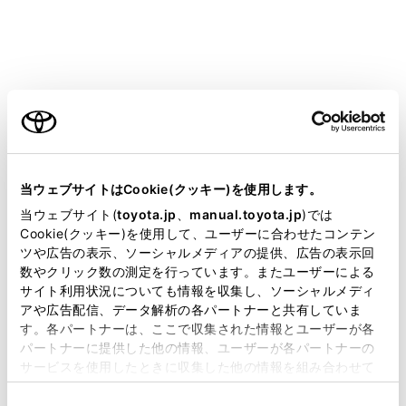
キーボードを終了して前の画面にもどります。
ご利用の条件
カーソルを移動します。
当サイトには、全ての取扱説明書及び補足資料、正誤表等
が掲載されているわけではありません。
当ウェブサイトはCookie(クッキー)を使用します。
表示されている以外の予測変換候補を表示します。
掲載している取扱説明書はお客様の年式に合致しない場合
当ウェブサイト(
toyota.jp
、
manual.toyota.jp
)では
があります。
Cookie(クッキー)を使用して、ユーザーに合わせたコンテン
ツや広告の表示、ソーシャルメディアの提供、広告の表示回
取扱説明書は、弊社が著作権その他の知的財産権を保有し
数やクリック数の測定を行っています。またユーザーによる
1つ前の文字を消去します。
ます。弊社の許可なく、取扱説明書の一部または全部を、
サイト利用状況についても情報を収集し、ソーシャルメディ
複製、複写、改変もしくは配信等することはできません。
アや広告配信、データ解析の各パートナーと共有していま
す。各パートナーは、ここで収集された情報とユーザーが各
当サイトの利用、または利用できなかったことにより万一
パートナーに提供した他の情報、ユーザーが各パートナーの
損害が生じても、弊社は一切責任を負いません。
キーボードの種類を切りかえます。
サービスを使用したときに収集した他の情報を組み合わせて
掲載内容は予告なく変更、またはサービスを中止すること
使用することがあります。当ウェブサイトの使用を続行する
があります。
同
とCookie(クッキー)に同意したこととなります。