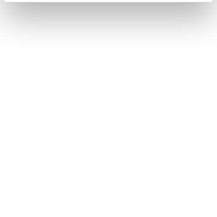
機能により、表示されるキーボードの種類が異
なります。
[‍
‍]
を長押しすると、キーボードの種類を直
接選ぶことができます。
[‍
‍]
をダブルタップすると、入力する文字を
大文字に固定することができます。
合わせて見られているページ