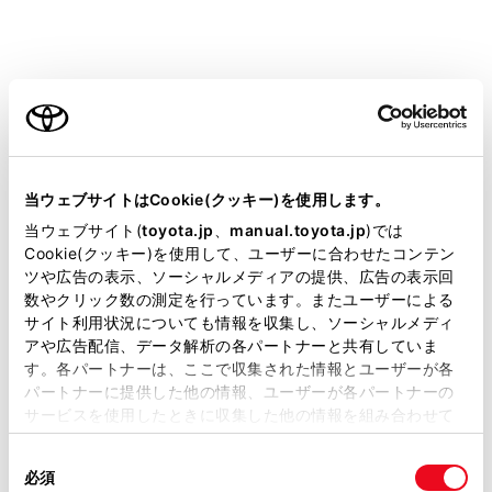
パノラミックビュー、サイドクリアランスビュ
ー、コーナリングビューに表示されます。
[‍クリアランスソナー3D表示‍]
ご利用の条件
クリアランスソナー3D 表示のON/OFFを設定で
きます。
当サイトには、全ての取扱説明書及び補足資料、正誤表等
[‍クリアランスソナー検知距離‍]
が掲載されているわけではありません。
当ウェブサイトはCookie(クッキー)を使用します。
クリアランスソナーによる障害物検知の開始距離
掲載している取扱説明書はお客様の年式に合致しない場合
当ウェブサイト(
toyota.jp
、
manual.toyota.jp
)では
を切りかえることができます。
があります。
Cookie(クッキー)を使用して、ユーザーに合わせたコンテン
ツや広告の表示、ソーシャルメディアの提供、広告の表示回
[‍ボディカラー‍]
取扱説明書は、弊社が著作権その他の知的財産権を保有し
数やクリック数の測定を行っています。またユーザーによる
画面に表示される車両の色を変更できます。
ます。弊社の許可なく、取扱説明書の一部または全部を、
サイト利用状況についても情報を収集し、ソーシャルメディ
複製、複写、改変もしくは配信等することはできません。
アや広告配信、データ解析の各パートナーと共有していま
[‍カメラ映像自動オフ‍]
す。各パートナーは、ここで収集された情報とユーザーが各
当サイトの利用、または利用できなかったことにより万一
画⾯表⽰タイマー表示のON/OFFを設定できま
パートナーに提供した他の情報、ユーザーが各パートナーの
損害が生じても、弊社は一切責任を負いません。
す。
サービスを使用したときに収集した他の情報を組み合わせて
掲載内容は予告なく変更、またはサービスを中止すること
使用することがあります。当ウェブサイトの使用を続行する
[‍移動物警報‍]
があります。
同
とCookie(クッキー)に同意したこととなります。
移動物警報表示のON/OFFを設定できます。
必須
意
当サイト（取扱説明書）では、利便性向上のためにお客様