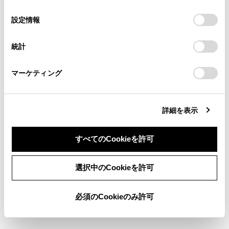
の
「すべてのCookieを許可」をクリックすることで、お客様の
[‍自動表示モードON時の警報‍]
の閲覧履歴、検索履歴を保持しています。削除を希望され
選
デバイスにすべてのCookie(クッキー)が保存されることに同
設定情報
自動表示モードON時の移動物警報表示の
る方は、当社のお客様相談窓口（0800-700-7700）までご
択
意したことになります。Cookie(クッキー)のオプトアウト、
連絡ください。
ON/OFFを設定できます。
設定の変更、同意を撤回したりするにあたっては、当社の
統計
「
Cookie（クッキー）情報の取り扱いについて
お車に関するお問い合わせ・ご相談は
」をご覧くだ
[‍登録した自動表示地点の消去‍]
さい。
https://toyota.jp/faq/?
パノラミックビューの自動表示登録をした地点を
マーケティング
site_domain=default#otoiawase
までお願いします。
消去できます。
知識
詳細を表示
走行中は安全のため、カスタマイズ設定画面を表
すべてのCookieを許可
示できません。
同意しない
同意する
選択中のCookieを許可
関連リンク
必須のCookieのみ許可
ボディカラーを変更する
クリアランスソナーの検知開始距離を切りかえる