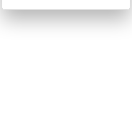
合わせて見られているページ
補機バッテリーの取りはずしについて
データの補償に関する免責事項について
ダイアグレコーダーについて
このページは役に立ちましたか？
はい
いいえ