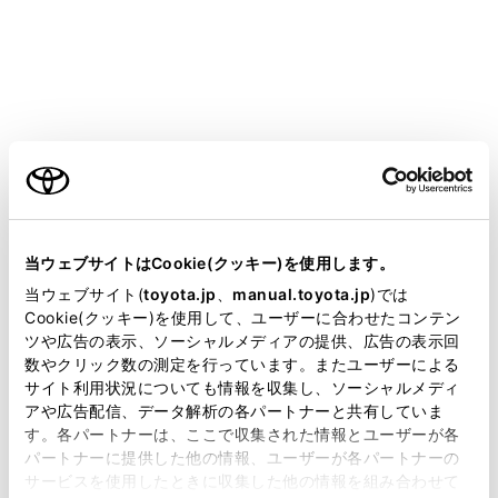
ナビケーション機能をコネクティッドナビと説明して
います。
詳細は、
コネクティッドナビ
をご覧ください。
本書の内容は、仕様変更やソフトウェアの更新などに
よりお車と一致しない場合があります。あらかじめご
ご利用の条件
了承ください。
本書では、システムのソフトウェアバージョン
Ver.2036までの情報を記載しています。最新情報につ
当サイトには、全ての取扱説明書及び補足資料、正誤表等
いては、下記URLから確認することができます。 ご
が掲載されているわけではありません。
当ウェブサイトはCookie(クッキー)を使用します。
使用前には必ずソフトウェアバージョンにあった最新
掲載している取扱説明書はお客様の年式に合致しない場合
当ウェブサイト(
toyota.jp
、
manual.toyota.jp
)では
情報をお読みください。本機のソフトウェアバージョ
があります。
Cookie(クッキー)を使用して、ユーザーに合わせたコンテン
ンの確認方法は、
（
ソフトウェア情報の確認や更新
ツや広告の表示、ソーシャルメディアの提供、広告の表示回
取扱説明書は、弊社が著作権その他の知的財産権を保有し
数やクリック数の測定を行っています。またユーザーによる
をする
）
をご覧ください。
ます。弊社の許可なく、取扱説明書の一部または全部を、
サイト利用状況についても情報を収集し、ソーシャルメディ
URL:
複製、複写、改変もしくは配信等することはできません。
アや広告配信、データ解析の各パートナーと共有していま
https://toyota.jp/dop/navi/update/software/
す。各パートナーは、ここで収集された情報とユーザーが各
当サイトの利用、または利用できなかったことにより万一
パートナーに提供した他の情報、ユーザーが各パートナーの
損害が生じても、弊社は一切責任を負いません。
QRコード:
サービスを使用したときに収集した他の情報を組み合わせて
掲載内容は予告なく変更、またはサービスを中止すること