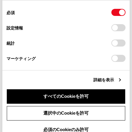
使用することがあります。当ウェブサイトの使用を続行する
があります。
同
とCookie(クッキー)に同意したこととなります。
必須
意
当サイト（取扱説明書）では、利便性向上のためにお客様
の
「すべてのCookieを許可」をクリックすることで、お客様の
の閲覧履歴、検索履歴を保持しています。削除を希望され
選
デバイスにすべてのCookie(クッキー)が保存されることに同
設定情報
る方は、当社のお客様相談窓口（0800-700-7700）までご
択
意したことになります。Cookie(クッキー)のオプトアウト、
連絡ください。
設定の変更、同意を撤回したりするにあたっては、当社の
統計
「
Cookie（クッキー）情報の取り扱いについて
お車に関するお問い合わせ・ご相談は
」をご覧くだ
さい。
https://toyota.jp/faq/?
本書の画面と実際の画面は、装備、契約の有無、地図
マーケティング
site_domain=default#otoiawase
までお願いします。
データの作成時期などによって異なります。
本書に記載されている会社名や商品などは、各社の商
標および登録商標です。
詳細を表示
すべてのCookieを許可
同意しない
同意する
選択中のCookieを許可
必須のCookieのみ許可