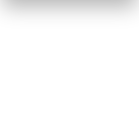
またはタブレットが故障するおそれがあります。
関連リンク
Wi-Fi®機器使用上の留意事項
Wi-Fi Hotspotに接続する
合わせて見られているページ
USBメモリーの音楽ファイルを再生する