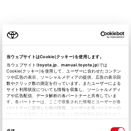
ではありません。予告なく情報が変更になる場
合がありますので、あらかじめご了承くださ
い。
本動作確認は一部のスマートフォンに対して行
ご利用の条件
ったものであり、掲載されていないスマートフ
ォンなど（格安SIM含む）については動作確認
当サイトには、全ての取扱説明書及び補足資料、正誤表等
を行っておりません。本確認結果は特にマルチ
が掲載されているわけではありません。
当ウェブサイトはCookie(クッキー)を使用します。
メディアシステムとスマートフォンの接続に関
掲載している取扱説明書はお客様の年式に合致しない場合
当ウェブサイト(
toyota.jp
、
manual.toyota.jp
)では
するものであり、通話品質、データの通信能
があります。
Cookie(クッキー)を使用して、ユーザーに合わせたコンテン
力、アプリの動作など、携帯電話すべての機能
ツや広告の表示、ソーシャルメディアの提供、広告の表示回
取扱説明書は、弊社が著作権その他の知的財産権を保有し
を評価保証するものではありません。
数やクリック数の測定を行っています。またユーザーによる
ます。弊社の許可なく、取扱説明書の一部または全部を、
iPhoneなどのiOS端末には対応していません。
サイト利用状況についても情報を収集し、ソーシャルメディ
複製、複写、改変もしくは配信等することはできません。
アや広告配信、データ解析の各パートナーと共有していま
®
Miracast
は、接続する機器によって画面に表示
す。各パートナーは、ここで収集された情報とユーザーが各
当サイトの利用、または利用できなかったことにより万一
される機能名称が異なる場合があります。お使
パートナーに提供した他の情報、ユーザーが各パートナーの
損害が生じても、弊社は一切責任を負いません。
いの機器の仕様に関しては、各機器メーカーへ
サービスを使用したときに収集した他の情報を組み合わせて
掲載内容は予告なく変更、またはサービスを中止すること
お問い合わせください。
使用することがあります。当ウェブサイトの使用を続行する
があります。
同
とCookie(クッキー)に同意したこととなります。
安全上の配慮から車を完全に停止し、パーキン
必須