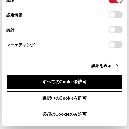
意
当サイト（取扱説明書）では、利便性向上のためにお客様
グブレーキをかける、またはシフトポジション
の
「すべてのCookieを許可」をクリックすることで、お客様の
の閲覧履歴、検索履歴を保持しています。削除を希望され
をPに入れたときに映像を視聴できます。（走
選
デバイスにすべてのCookie(クッキー)が保存されることに同
設定情報
る方は、当社のお客様相談窓口（0800-700-7700）までご
行中は音声のみを再生します）
択
意したことになります。Cookie(クッキー)のオプトアウト、
連絡ください。
設定の変更、同意を撤回したりするにあたっては、当社の
パーキングブレーキがかかっていなくても、ブ
統計
「
Cookie（クッキー）情報の取り扱いについて
お車に関するお問い合わせ・ご相談は
」をご覧くだ
レーキホールドの作動中、またはクルーズコン
さい。
https://toyota.jp/faq/?
トロール機能による完全停車状態になっていれ
マーケティング
site_domain=default#otoiawase
までお願いします。
ば動画を視聴できるように設定できます。
詳細を表示
警告
運転中はスマートフォンやタブレットを接続したり、
すべてのCookieを許可
操作をしないでください。
同意しない
同意する
選択中のCookieを許可
注意
必須のCookieのみ許可
スマートフォンまたはタブレットを車室内に放置しな
いでください。車室内が高温のときにスマートフォン