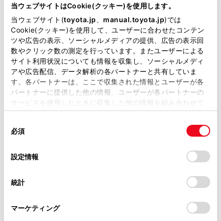
が掲載されているわけではありません。
当ウェブサイトはCookie(クッキー)を使用します。
掲載している取扱説明書はお客様の年式に合致しない場合
当ウェブサイト(
toyota.jp
、
manual.toyota.jp
)では
表示灯は、緊急通報可能または不可能状態を正
があります。
Cookie(クッキー)を使用して、ユーザーに合わせたコンテン
しく表示しないことがあります。たとえば、解
ツや広告の表示、ソーシャルメディアの提供、広告の表示回
取扱説明書は、弊社が著作権その他の知的財産権を保有し
約時の処理をしていない中古車などに搭載され
数やクリック数の測定を行っています。またユーザーによる
ます。弊社の許可なく、取扱説明書の一部または全部を、
た通信モジュールを使用するときは、サービス
サイト利用状況についても情報を収集し、ソーシャルメディ
複製、複写、改変もしくは配信等することはできません。
の契約をしていない状態でも緊急通報可能状態
アや広告配信、データ解析の各パートナーと共有していま
す。各パートナーは、ここで収集された情報とユーザーが各
として表示することがあります｡
当サイトの利用、または利用できなかったことにより万一
パートナーに提供した他の情報、ユーザーが各パートナーの
損害が生じても、弊社は一切責任を負いません。
サービスを使用したときに収集した他の情報を組み合わせて
掲載内容は予告なく変更、またはサービスを中止すること
使用することがあります。当ウェブサイトの使用を続行する
注意
があります。
同
とCookie(クッキー)に同意したこととなります。
必須
意
ヘルプネットスイッチパネルなどに液体をかけた
当サイト（取扱説明書）では、利便性向上のためにお客様
の
「すべてのCookieを許可」をクリックすることで、お客様の
り、強い衝撃を与えたりしないでください。ヘル
の閲覧履歴、検索履歴を保持しています。削除を希望され
選
デバイスにすべてのCookie(クッキー)が保存されることに同
設定情報
る方は、当社のお客様相談窓口（0800-700-7700）までご
プネットスイッチパネルなどが故障すると、緊急
択
意したことになります。Cookie(クッキー)のオプトアウト、
連絡ください。
通報ができなくなったり、システム状態を正確に
設定の変更、同意を撤回したりするにあたっては、当社の
統計
お知らせすることができなくなります。ヘルプネ
「
Cookie（クッキー）情報の取り扱いについて
お車に関するお問い合わせ・ご相談は
」をご覧くだ
さい。
ットスイッチパネルなどが故障したときは、必ず
https://toyota.jp/faq/?
マーケティング
site_domain=default#otoiawase
までお願いします。
トヨタ販売店にご相談ください。