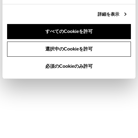
緊急通報および手動保守点検時は、スピーカーま
たはマイクに故障不具合などがあると、ヘルプネ
詳細を表示
ットセンターのオペレーターと通話できません。
これらの機器が故障したときは、必ずトヨタ販売
すべてのCookieを許可
店にご相談ください。
同意しない
同意する
選択中のCookieを許可
必須のCookieのみ許可
サービス開始と解約について
緊急通報について