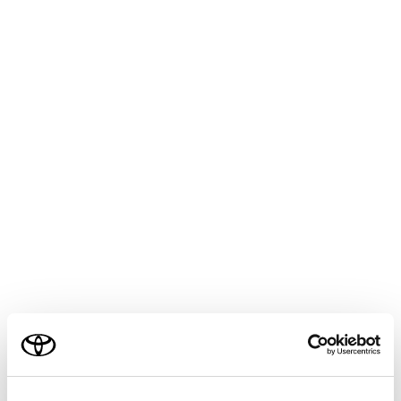
行うD-Call Net 機能に対応しています。
ヘルプネットは、警察や消防への緊急通報サービスで
す。ロードサービスへの取次ぎは行いません。
ヘルプネットは（株）日本緊急通報サービスの登録商標
です。
知識
いたずらなどで緊急車両などが出動したとき、
該当費用に関しての請求をされたり、関連法規
により処罰されることがあります。いたずらを
しないでください。
ご利用の条件
事故発生時以外でも、エアバッグが作動したと
きには自動通報します。このようなときには、
ヘルプネットセンターのオペレーターに理由を
当サイトには、全ての取扱説明書及び補足資料、正誤表等
告げて通報を終了してください。