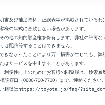
明書及び補足資料、正誤表等が掲載されているわ
目
内容
客様の年式に合致しない場合があります。
その他の知的財産権を保有します。弊社の許可な
ア‍]
迂回エリ
くは配信等することはできません。
ート比較表示‍]
新旧ルー
できなかったことにより万一損害が生じても、弊
たはサービスを中止することがあります。
低下時ガソリンスタンド表示‍]
ガソリン
、利便性向上のためにお客様の閲覧履歴、検索履
す。
窓口（0800-700-7700）までご連絡ください
金表示‍]
全ルート
https://toyota.jp/faq/?site_do
ご相談は
ます。
OFFに