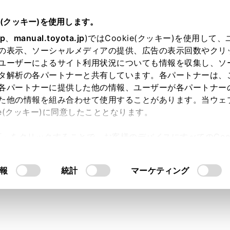
.05～
取扱説明書
e(クッキー)を使用します。
各種設定および登録
ナビゲーション設定
jp
、
manual.toyota.jp
)ではCookie(クッキー)を使用して
の表示、ソーシャルメディアの提供、広告の表示回数やクリ
設定をする
ユーザーによるサイト利用状況についても情報を収集し、ソ
タ解析の各パートナーと共有しています。各パートナーは、
各パートナーに提供した他の情報、ユーザーが各パートナー
た他の情報を組み合わせて使用することがあります。当ウェ
ie(クッキー)に同意したこととなります。
ニューの
[‍
‍]
にタッチします。
許可」をクリックすることで、お客様のデバイスにすべてのCook
ューの
[‍ナビゲーション‍]
にタッチします。
意したことになります。Cookie(クッキー)のオプトアウト
るにあたっては、当社の「
Cookie（クッキー）情報の取り
タッチします。
報
統計
マーケティング
設定します。