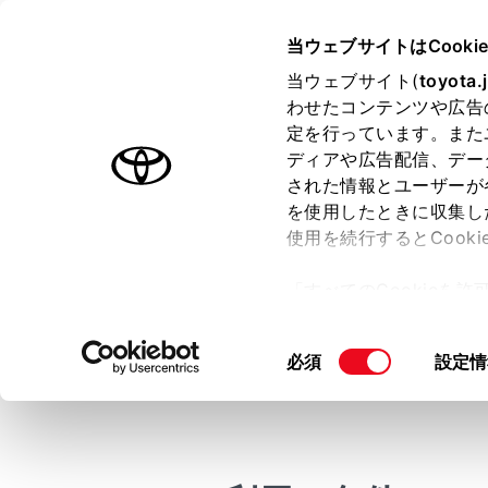
COROLLA CROSS HEV 2025
当ウェブサイトはCooki
マルチメディア
当ウェブサイト(
toyota.
ホーム
わせたコンテンツや広告
ルート
定を行っています。また
はじめに
ディアや広告配信、デー
された情報とユーザーが
安全・安心のために
メニュー
を使用したときに収集し
走行に関する情報表示
使用を続行するとCook
運転する前に
メインメ
「すべてのCookieを
運転
サブメニ
ー)が保存されることに同
室内装備・機能
更、同意を撤回したりす
[‍ルート‍]
に
同
必須
設定情
マルチメディア
て
」をご覧ください。
各項目を
意
お手入れのしかた
の
万一の場合には
選
択
車両情報