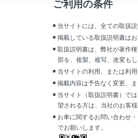
ご利用の条件
こんなときは
ブックマーク
当サイトには、全ての取扱説
あとで読む
設定項
掲載している取扱説明書はお
PDFで見る
取扱説明書は、弊社が著作権
[‍迂回エリ
車両
部を、複製、複写、改変もし
マルチメディア
[‍新旧ル
当サイトの利用、または利用
画面表示設定
掲載内容は予告なく変更、ま
[‍残量
個人情報の取扱いについて
当サイト（取扱説明書）では
サイト利用について
望される方は、当社のお客様相談
お問い合わせ
[‍ETC料
お車に関するお問い合わせ・
でお願いします。