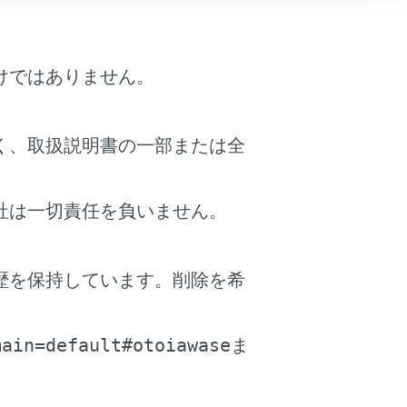
けではありません。
く、取扱説明書の一部または全
アの登録と編集を行います。
ト比較表示のON/OFF設定をします。
社は一切責任を負いません。
スタンドリスト自動表示のON/OFF設定をしま
歴を保持しています。削除を希
。
図表示画面の料金案内をETC料金表示に切りかえ
main=default#otoiawase
ま
するとETC を使用しない料金表示になります。