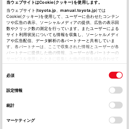
が掲載されているわけではありません。
当ウェブサイトはCookie(クッキー)を使用します。
掲載している取扱説明書はお客様の年式に合致しない場合
マルチメディアシステム
当ウェブサイト(
toyota.jp
、
manual.toyota.jp
)では
があります。
Cookie(クッキー)を使用して、ユーザーに合わせたコンテン
ツや広告の表示、ソーシャルメディアの提供、広告の表示回
取扱説明書は、弊社が著作権その他の知的財産権を保有し
数やクリック数の測定を行っています。またユーザーによる
関連リンク
ます。弊社の許可なく、取扱説明書の一部または全部を、
サイト利用状況についても情報を収集し、ソーシャルメディ
複製、複写、改変もしくは配信等することはできません。
アや広告配信、データ解析の各パートナーと共有していま
セキュリティ設定を変更する
す。各パートナーは、ここで収集された情報とユーザーが各
当サイトの利用、または利用できなかったことにより万一
パートナーに提供した他の情報、ユーザーが各パートナーの
セキュリティ設定を変更する
損害が生じても、弊社は一切責任を負いません。
サービスを使用したときに収集した他の情報を組み合わせて
掲載内容は予告なく変更、またはサービスを中止すること
使用することがあります。当ウェブサイトの使用を続行する
があります。
同
とCookie(クッキー)に同意したこととなります。
必須
意
当サイト（取扱説明書）では、利便性向上のためにお客様
の
「すべてのCookieを許可」をクリックすることで、お客様の
個人・プライバシー情報の消去方法
の閲覧履歴、検索履歴を保持しています。削除を希望され
選
デバイスにすべてのCookie(クッキー)が保存されることに同
設定情報
る方は、当社のお客様相談窓口（0800-700-7700）までご
択
意したことになります。Cookie(クッキー)のオプトアウト、
連絡ください。
設定の変更、同意を撤回したりするにあたっては、当社の
統計
「
Cookie（クッキー）情報の取り扱いについて
お車に関するお問い合わせ・ご相談は
」をご覧くだ
さい。
https://toyota.jp/faq/?
マーケティング
site_domain=default#otoiawase
までお願いします。