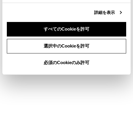
合わせて見られているページ
詳細を表示
目的地検索画面の見方
VICSについて
すべてのCookieを許可
地図を更新する
同意しない
同意する
選択中のCookieを許可
必須のCookieのみ許可
このページは役に立ちましたか？
はい
いいえ
ブックマーク
あとで読む