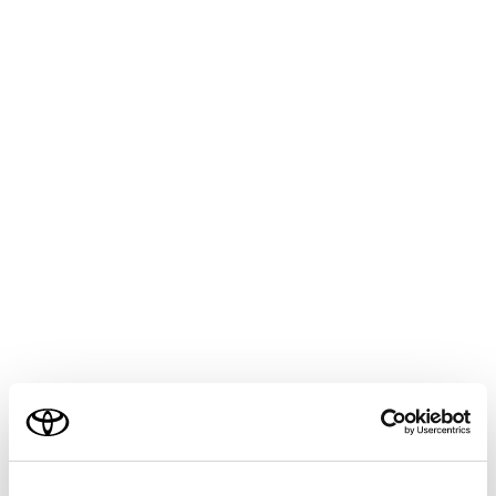
COROLLA CROSS HEV 2025.05～
取扱説明書
マルチメディア
ナビゲーション
VICS・交通情報
ETC2.0の個人・プライバシー
情報消去について‭
ETC2.0ユニットおよびマルチメディアシステムには、以
下のETC2.0サービスに関連する個人・プライバシー情報
が保存され、消去することができます。
ご利用の条件
機器
当サイトには、全ての取扱説明書及び補足資料、正誤表等
ETC2.0ユニット