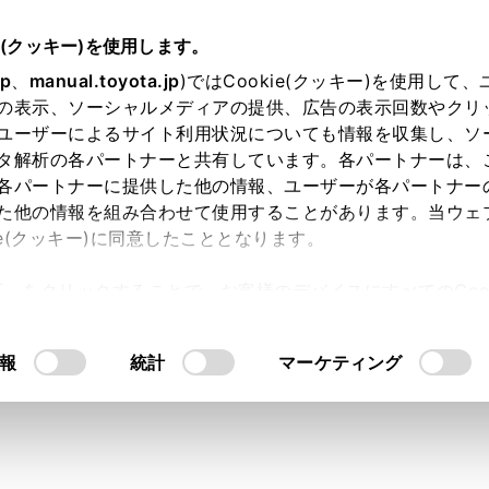
.05～
取扱説明書
e(クッキー)を使用します。
オーディオシステム
地上デジタルテレビの視聴
jp
、
manual.toyota.jp
)ではCookie(クッキー)を使用して
の表示、ソーシャルメディアの提供、広告の表示回数やクリ
ジタルテレビを視聴する
ユーザーによるサイト利用状況についても情報を収集し、ソ
タ解析の各パートナーと共有しています。各パートナーは、
各パートナーに提供した他の情報、ユーザーが各パートナー
た他の情報を組み合わせて使用することがあります。当ウェ
ie(クッキー)に同意したこととなります。
テレビを視聴して楽しむことができます。
許可」をクリックすることで、お客様のデバイスにすべてのCook
意したことになります。Cookie(クッキー)のオプトアウト
るにあたっては、当社の「
Cookie（クッキー）情報の取り
報
統計
マーケティング
放送のサービス番号は、611～728に割りあてられています。
ているチャンネルがワンセグ放送を行っていない場合、ワンセ
定を
[‍ワンセグ自動切り替え‍]
に設定した場合、通常の地上デジタ
に切りかえても自動で通常の地上デジタルテレビ放送にもどり