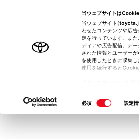
COROLLA CROSS HEV 2025
当ウェブサイトはCooki
マルチメディア
当ウェブサイト(
toyota.
ホーム
わせたコンテンツや広告
地上デ
定を行っています。また
はじめに
ディアや広告配信、デー
された情報とユーザーが
安全・安心のために
メニュー
を使用したときに収集し
走行に関する情報表示
使用を続行するとCook
運転する前に
地上デジタル
「すべてのCookieを
運転
ー)が保存されることに同
知識
室内装備・機能
更、同意を撤回したりす
同
必須
設定情
マルチメディア
て
」をご覧ください。
ワンセグ
意
お手入れのしかた
視聴し
の
万一の場合には
選
受信設
択
グ放送
車両情報