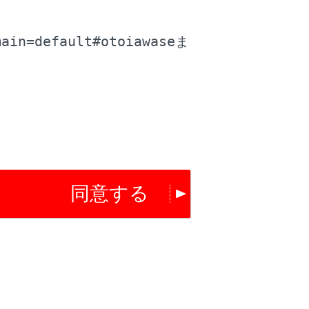
。
main=default#otoiawase
ま
同意する
にチャンネルが切りかわります。
リセットに自動で登録します。