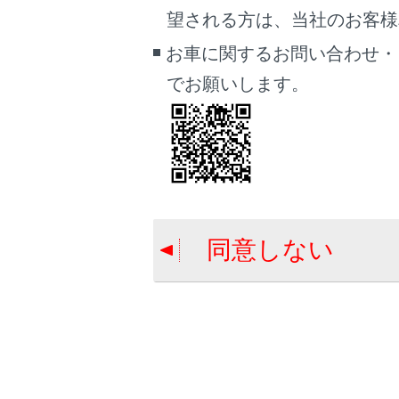
[‍
望される方は、当社のお客様相談
受信
お車に関するお問い合わせ・
登録
でお願いします。
エリ
[‍
設定
[‍
同意しない
全画
[‍Ch‍]
[‍
‍]
[‍Auto.P
長押
エリ