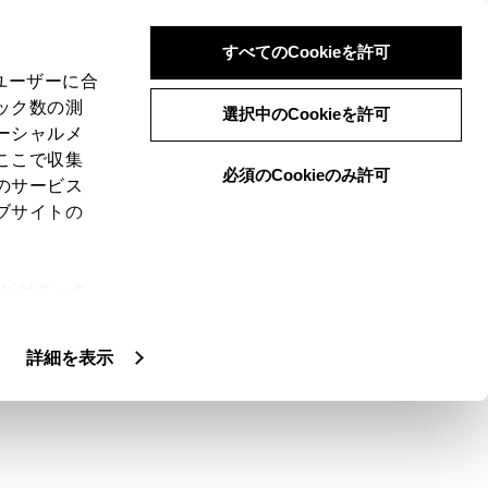
すべてのCookieを許可
、ユーザーに合
ック数の測
選択中のCookieを許可
ーシャルメ
ここで収集
必須のCookieのみ許可
のサービス
ブサイトの
ie(クッキ
、設定の変
扱いについ
詳細を表示
グ放送に切りかえることができません。
ルテレビ放送が受信可能なときは、ワンセ
ます。