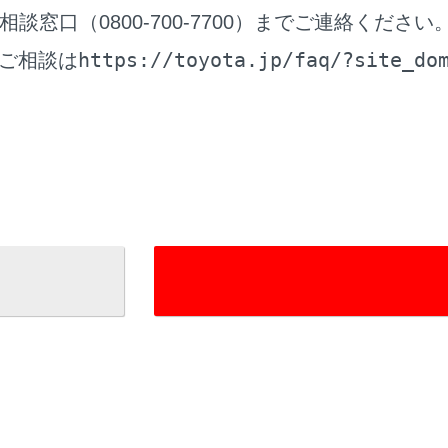
‍]
窓口（0800-700-7700）までご連絡ください
している番組をマニュアルプリセットボタンに登録します。
https://toyota.jp/faq/?site_do
ご相談は
しているときにタッチすると解除します。
アプリセットモードのときは表示されません。
‍]
可能な項目を表示します。
‍]
面表示にします。
／
[‍
‍]
にタッチすると、プリセットボタンに登録している順
‍]
しすると、現在位置から受信可能なチャンネルをマニュアルプ
アプリセットモードのときは表示されません。