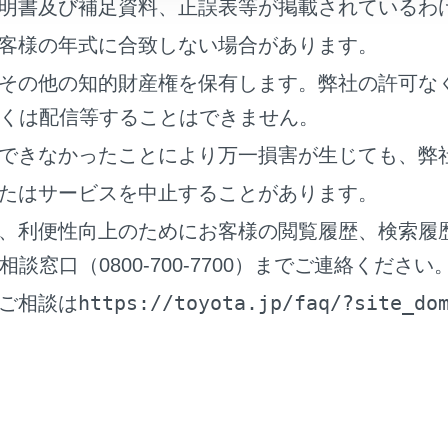
明書及び補足資料、正誤表等が掲載されているわ
客様の年式に合致しない場合があります。
その他の知的財産権を保有します。弊社の許可な
くは配信等することはできません。
の表示／非表示を切りかえることができます。
できなかったことにより万一損害が生じても、弊
たはサービスを中止することがあります。
の表示／非表示を切りかえることができます。
、利便性向上のためにお客様の閲覧履歴、検索履
窓口（0800-700-7700）までご連絡ください
経路（軌跡）の表示／非表示を切りかえることができます。
切りかえるときは、蓄積情報を消去するか確認のポップアップ
https://toyota.jp/faq/?site_do
ご相談は
エコドライブ情報‍]
コドライブの表示／非表示を切りかえることができます。