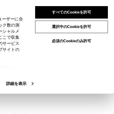
すべてのCookieを許可
、ユーザーに合
ック数の測
選択中のCookieを許可
ーシャルメ
ここで収集
必須のCookieのみ許可
のサービス
ブサイトの
ie(クッキ
、設定の変
扱いについ
詳細を表示