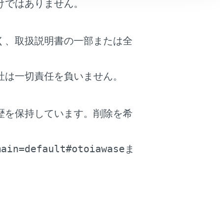
けではありません。
く、取扱説明書の一部または全
社は一切責任を負いません。
歴を保持しています。削除を希
。
が表示されます。
main=default#otoiawase
ま