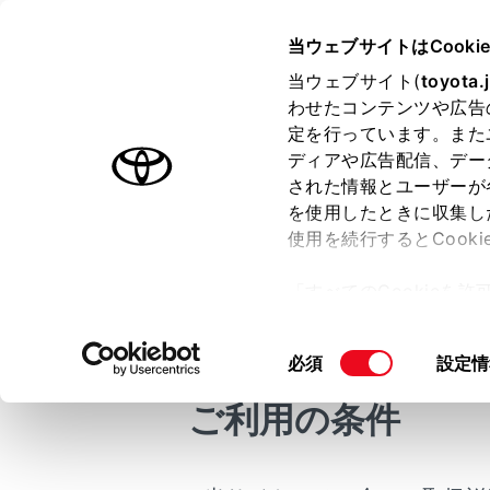
COROLLA CROSS HEV 2025
当ウェブサイトはCooki
マルチメディア
当ウェブサイト(
toyota.
ホーム
わせたコンテンツや広告
地図表
定を行っています。また
はじめに
ディアや広告配信、デー
された情報とユーザーが
安全・安心のために
を使用したときに収集し
走行に関する情報表示
使用を続行するとCook
運転する前に
交通情報など
「すべてのCookieを
運転
地図画面
ー)が保存されることに同
室内装備・機能
[‍地図表示‍]
更、同意を撤回したりす
同
必須
設定情
マルチメディア
て
」をご覧ください。
各項目を
意
お手入れのしかた
ご利用の条件
の
万一の場合には
選
択
車両情報