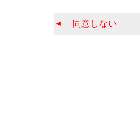
高速略図（ハ
同意しない
走行した
合わせて見ら
目的地検索画
VICSについて
地図を更新す