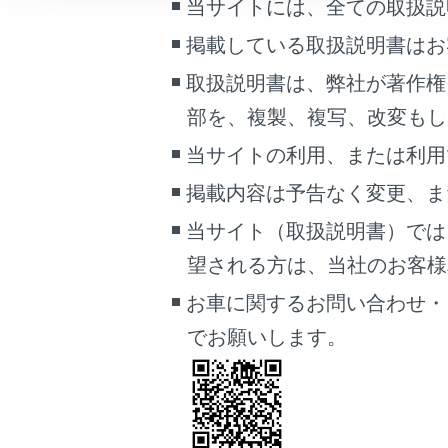
当サイトには、全ての取扱説
こんなときは
掲載している取扱説明書はお
ブックマーク
取扱説明書は、弊社が著作権
あとで読む
[‍交通情報‍]
部を、複製、複写、改変もし
交通情報
PDFで見る
当サイトの利用、または利用
[‍高速略図‍]
車両
掲載内容は予告なく変更、ま
マルチメディア
高速略図
当サイト（取扱説明書）では
[‍走行軌跡‍]
画面表示設定
望される方は、当社のお客様相談
走行した
個人情報の取扱いについて
非表示に
お車に関するお問い合わせ・
サイト利用について
[‍先読み
でお願いします。
お問い合わせ
先読みエ
関連リンク