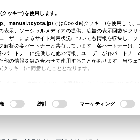
.05～
取扱説明書
e(クッキー)を使用します。
ナビゲーション
地図の情報について
jp
、
manual.toyota.jp
)ではCookie(クッキー)を使用して
の表示、ソーシャルメディアの提供、広告の表示回数やクリ
示設定
ユーザーによるサイト利用状況についても情報を収集し、ソ
タ解析の各パートナーと共有しています。各パートナーは、
各パートナーに提供した他の情報、ユーザーが各パートナー
た他の情報を組み合わせて使用することがあります。当ウェ
ie(クッキー)に同意したこととなります。
の地図上に表示する情報を設定することができます。
許可」をクリックすることで、お客様のデバイスにすべてのCook
上の
[‍
‍]
にタッチします。
意したことになります。Cookie(クッキー)のオプトアウト
にタッチします。
るにあたっては、当社の「
Cookie（クッキー）情報の取り
報
統計
マーケティング
設定します。