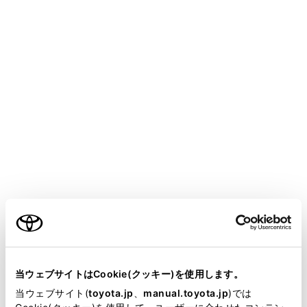
COROLLA CROSS HEV 2025.05～
取扱説明書
マルチメディア
駐車支援システム
バックガイドモニター
バックガイドモニターの注意点
メニュー
運転時の注意事項
ご利用の条件
画面に映る範囲
当サイトには、全ての取扱説明書及び補足資料、正誤表等
が掲載されているわけではありません。
当ウェブサイトはCookie(クッキー)を使用します。
カメラの位置
掲載している取扱説明書はお客様の年式に合致しない場合
当ウェブサイト(
toyota.jp
、
manual.toyota.jp
)では
があります。