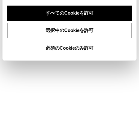
パノラミックビューモニターの設定を変更する
すべてのCookieを許可
同意しない
同意する
選択中のCookieを許可
このページは役に立ちましたか？
必須のCookieのみ許可
はい
いいえ
ブックマーク
あとで読む
個人情報の取扱いについて
サイト利用について
お問い合わせ