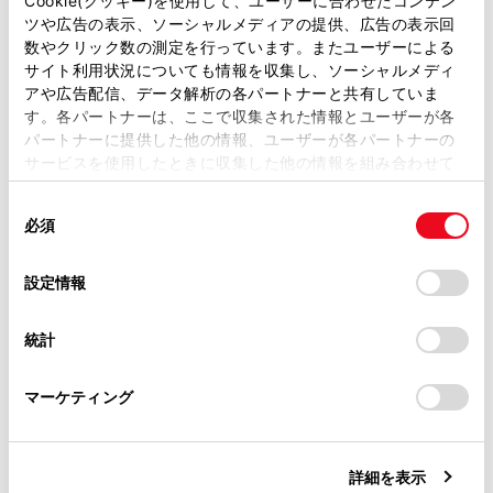
Cookie(クッキー)を使用して、ユーザーに合わせたコンテン
カメラのお手入れ方法
ツや広告の表示、ソーシャルメディアの提供、広告の表示回
取扱説明書は、弊社が著作権その他の知的財産権を保有し
数やクリック数の測定を行っています。またユーザーによる
ます。弊社の許可なく、取扱説明書の一部または全部を、
サイト利用状況についても情報を収集し、ソーシャルメディ
画面と実際の路面との誤差
複製、複写、改変もしくは配信等することはできません。
アや広告配信、データ解析の各パートナーと共有していま
す。各パートナーは、ここで収集された情報とユーザーが各
当サイトの利用、または利用できなかったことにより万一
立体物が近くにあるとき
パートナーに提供した他の情報、ユーザーが各パートナーの
損害が生じても、弊社は一切責任を負いません。
サービスを使用したときに収集した他の情報を組み合わせて
掲載内容は予告なく変更、またはサービスを中止すること
使用することがあります。当ウェブサイトの使用を続行する
故障とお考えになる前に
があります。
同
とCookie(クッキー)に同意したこととなります。
必須
意
当サイト（取扱説明書）では、利便性向上のためにお客様
の
「すべてのCookieを許可」をクリックすることで、お客様の
の閲覧履歴、検索履歴を保持しています。削除を希望され
選
デバイスにすべてのCookie(クッキー)が保存されることに同
設定情報
る方は、当社のお客様相談窓口（0800-700-7700）までご
択
意したことになります。Cookie(クッキー)のオプトアウト、
連絡ください。
設定の変更、同意を撤回したりするにあたっては、当社の
統計
「
Cookie（クッキー）情報の取り扱いについて
お車に関するお問い合わせ・ご相談は
」をご覧くだ
さい。
https://toyota.jp/faq/?
合わせて見られているページ
マーケティング
site_domain=default#otoiawase
までお願いします。
シフトレバーがD、Nのときの表示モード
パノラミックビューモニターの注意点
詳細を表示