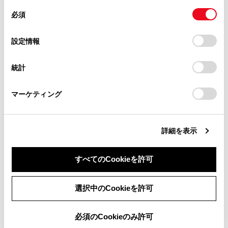
があります。
同
とCookie(クッキー)に同意したこととなります。
必須
意
当サイト（取扱説明書）では、利便性向上のためにお客様
の
「すべてのCookieを許可」をクリックすることで、お客様の
の閲覧履歴、検索履歴を保持しています。削除を希望され
選
デバイスにすべてのCookie(クッキー)が保存されることに同
設定情報
る方は、当社のお客様相談窓口（0800-700-7700）までご
ディスプレイ表示機能
択
意したことになります。Cookie(クッキー)のオプトアウト、
連絡ください。
設定の変更、同意を撤回したりするにあたっては、当社の
統計
「
Cookie（クッキー）情報の取り扱いについて
お車に関するお問い合わせ・ご相談は
」をご覧くだ
告知機能
さい。
https://toyota.jp/faq/?
マーケティング
site_domain=default#otoiawase
までお願いします。
ディスプレイ表示および告知される道路標識な
どの種類
詳細を表示
RSAの設定を変更する
すべてのCookieを許可
同意しない
同意する
選択中のCookieを許可
必須のCookieのみ許可
合わせて見られているページ