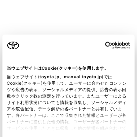
安全運転を行う責任は運転者にあります。シス
テムを過信せず、運転者は常に自らの責任で周
囲の状況を把握し、安全運転に努めてくださ
い。
ご利用の条件
RSAは、道路標識などの情報を知らせること
で運転の支援を行いますが、支援の範囲には限
りがあります。運転者は常に道路標識などに従
当サイトには、全ての取扱説明書及び補足資料、正誤表等
い、ご自身で適切な運転操作をしてください。
が掲載されているわけではありません。
当ウェブサイトはCookie(クッキー)を使用します。
掲載している取扱説明書はお客様の年式に合致しない場合
当ウェブサイト(
toyota.jp
、
manual.toyota.jp
)では
RSAを使用してはいけない状況
があります。
Cookie(クッキー)を使用して、ユーザーに合わせたコンテン
システムをOFFにする必要があるとき： →
シ
ツや広告の表示、ソーシャルメディアの提供、広告の表示回
取扱説明書は、弊社が著作権その他の知的財産権を保有し
数やクリック数の測定を行っています。またユーザーによる
ステムをOFFにする必要があるとき
ます。弊社の許可なく、取扱説明書の一部または全部を、
サイト利用状況についても情報を収集し、ソーシャルメディ
複製、複写、改変もしくは配信等することはできません。
アや広告配信、データ解析の各パートナーと共有していま
機能が正常に作動しないおそれのある状況
す。各パートナーは、ここで収集された情報とユーザーが各
当サイトの利用、または利用できなかったことにより万一
センサーが正しく作動しないおそれがあると
パートナーに提供した他の情報、ユーザーが各パートナーの
損害が生じても、弊社は一切責任を負いません。
サービスを使用したときに収集した他の情報を組み合わせて
き：→
センサーが正しく作動しないおそれが
掲載内容は予告なく変更、またはサービスを中止すること
使用することがあります。当ウェブサイトの使用を続行する
あるとき