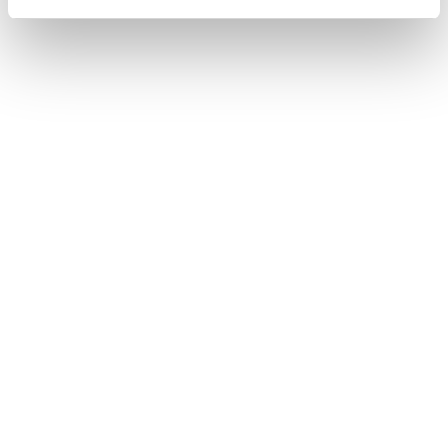
運転を補助する装置
周辺車両接近時サポート(録画機能、通報提案機能)
セカンダリーコリジョンブレーキ（停車中後突対応）
このページは役に立ちましたか？
はい
いいえ
ブックマーク
あとで読む