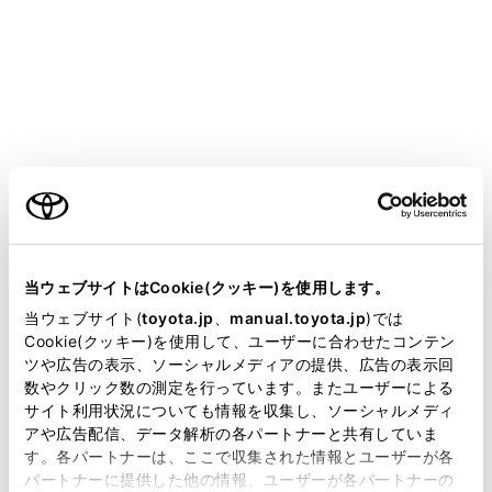
CENTURY
取扱説明書
運転
運転支援装置について
ドライバーモニター
ご利用の条件
メニュー
当サイトには、全ての取扱説明書及び補足資料、正誤表等
が掲載されているわけではありません。
当ウェブサイトはCookie(クッキー)を使用します。
掲載している取扱説明書はお客様の年式に合致しない場合
当ウェブサイト(
toyota.jp
、
manual.toyota.jp
)では
基本機能
があります。
Cookie(クッキー)を使用して、ユーザーに合わせたコンテン
ツや広告の表示、ソーシャルメディアの提供、広告の表示回
取扱説明書は、弊社が著作権その他の知的財産権を保有し
ドライバーモニターの設定を変更する
数やクリック数の測定を行っています。またユーザーによる
ます。弊社の許可なく、取扱説明書の一部または全部を、
サイト利用状況についても情報を収集し、ソーシャルメディ
複製、複写、改変もしくは配信等することはできません。
アや広告配信、データ解析の各パートナーと共有していま
す。各パートナーは、ここで収集された情報とユーザーが各
当サイトの利用、または利用できなかったことにより万一
パートナーに提供した他の情報、ユーザーが各パートナーの
損害が生じても、弊社は一切責任を負いません。