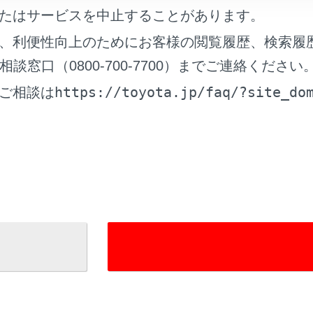
たはサービスを中止することがあります。
、利便性向上のためにお客様の閲覧履歴、検索履
窓口（0800-700-7700）までご連絡ください
ーズや状況を踏まえたルート探索パターンは追加されたり無く
https://toyota.jp/faq/?site_do
ご相談は
ルート図表示画面の地図画面で選択中のルートとは別のルート
です。
れているページ
このページ