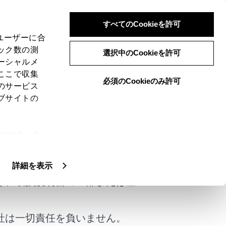
すべてのCookieを許可
、ユーザーに合
ック数の測
選択中のCookieを許可
ーシャルメ
ここで収集
必須のCookieのみ許可
のサービス
ブサイトの
ie(クッキ
けではありません。
、設定の変
扱いについ
詳細を表示
く、取扱説明書の一部または全
社は一切責任を負いません。