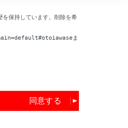
歴を保持しています。削除を希
。
なることがあります。
main=default#otoiawase
ま
をタッチすることで希望のルートに変更可
同意する
は役に立ちましたか？