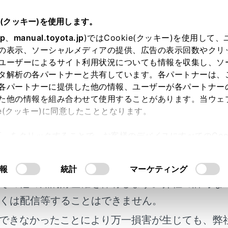
e(クッキー)を使用します。
ナビゲーション
目的地の設定
jp
、
manual.toyota.jp
)ではCookie(クッキー)を使用して
の表示、ソーシャルメディアの提供、広告の表示回数やクリ
路に変更する
ユーザーによるサイト利用状況についても情報を収集し、ソ
タ解析の各パートナーと共有しています。各パートナーは、
各パートナーに提供した他の情報、ユーザーが各パートナー
た他の情報を組み合わせて使用することがあります。当ウェ
ie(クッキー)に同意したこととなります。
いくつかのルートから、希望のルートを選択できます。
許可」をクリックすることで、お客様のデバイスにすべてのCook
図表示画面で
[‍他のルート‍]
にタッチします。
明書及び補足資料、正誤表等が掲載されているわ
意したことになります。Cookie(クッキー)のオプトアウト
ートにタッチしたあと
[‍決定‍]
にタッチします。
るにあたっては、当社の「
Cookie（クッキー）情報の取り
客様の年式に合致しない場合があります。
報
統計
マーケティング
その他の知的財産権を保有します。弊社の許可な
くは配信等することはできません。
できなかったことにより万一損害が生じても、弊