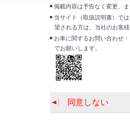
車両情報
掲載内容は予告なく変更、ま
こんなときは
当サイト（取扱説明書）では
知識
望される方は、当社のお客様相談
ブックマーク
ニ
あとで読む
お車に関するお問い合わせ・
全
でお願いします。
PDFで見る
能
車両
マルチメディア
画面表示設定
個人情報の取扱いについて
同意しない
サイト利用について
合わせて見ら
お問い合わせ
VICSについて