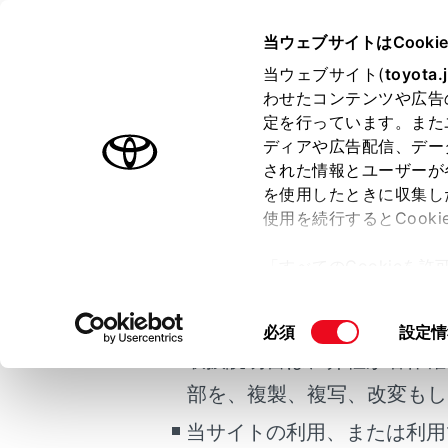
CENTURY
取扱説明書
当ウェブサイトはCooki
マルチメディア
当ウェブサイト(
toyota.
ホーム
わせたコンテンツや広告
他の経
定を行っています。また
はじめに
ディアや広告配信、デー
された情報とユーザーが
安全・安心のために
を使用したときに収集し
ご利用の条件
プラグインハイブリッドシステム
使用を続行するとCook
走行に関する情報表示
条件の異なる
「すべてのCookieを
運転する前に
全ルート
当サイトには、全ての取扱説
ー)が保存されることに同
運転
希望のル
更、同意を撤回したりす
掲載している取扱説明書はお
同
必須
設定情
室内装備・機能
て
」をご覧ください。
意
取扱説明書は、弊社が著作権
マルチメディア
の
部を、複製、複写、改変もし
お手入れのしかた
選
択
当サイトの利用、または利用
万一の場合には