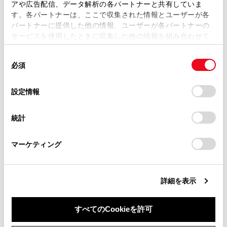
アや広告配信、データ解析の各パートナーと共有していま
燃費画面の見方
す。各パートナーは、ここで収集された情報とユーザーが各
当サイトの利用、または利用できなかったことにより万一
パートナーに提供した他の情報、ユーザーが各パートナーの
損害が生じても、弊社は一切責任を負いません。
サービスを使用したときに収集した他の情報を組み合わせて
掲載内容は予告なく変更、またはサービスを中止すること
使用することがあります。当ウェブサイトの使用を続行する
があります。
同
とCookie(クッキー)に同意したこととなります。
必須
意
当サイト（取扱説明書）では、利便性向上のためにお客様
の
「すべてのCookieを許可」をクリックすることで、お客様の
の閲覧履歴、検索履歴を保持しています。削除を希望され
選
デバイスにすべてのCookie(クッキー)が保存されることに同
設定情報
る方は、当社のお客様相談窓口（0800-700-7700）までご
合わせて見られているページ
択
意したことになります。Cookie(クッキー)のオプトアウト、
連絡ください。
設定の変更、同意を撤回したりするにあたっては、当社の
統計
「
Cookie（クッキー）情報の取り扱いについて
お車に関するお問い合わせ・ご相談は
」をご覧くだ
ヘッドアップディスプレイ
さい。
https://toyota.jp/faq/?
マルチインフォメーションディスプレイ
マーケティング
site_domain=default#otoiawase
までお願いします。
警告灯／表示灯
詳細を表示
このページは役に立ちましたか？
すべてのCookieを許可