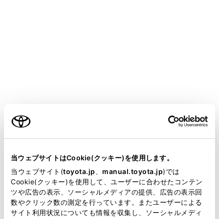
CENTURY
取扱説明書
走行に関する情報表示
計器の見方
エネルギーモニター／燃費画面
メニュー
ご利用の条件
ハイブリッドシステムの状態や燃費に関する情報を、マ
ルチインフォメーションディスプレイおよびマルチメデ
当サイトには、全ての取扱説明書及び補足資料、正誤表等
ィアディスプレイに表示します。
が掲載されているわけではありません。
当ウェブサイトはCookie(クッキー)を使用します。
掲載している取扱説明書はお客様の年式に合致しない場合
当ウェブサイト(
toyota.jp
、
manual.toyota.jp
)では
システムの構成部品
があります。
Cookie(クッキー)を使用して、ユーザーに合わせたコンテン
ツや広告の表示、ソーシャルメディアの提供、広告の表示回
取扱説明書は、弊社が著作権その他の知的財産権を保有し
数やクリック数の測定を行っています。またユーザーによる
エネルギーモニターの見方
ます。弊社の許可なく、取扱説明書の一部または全部を、
サイト利用状況についても情報を収集し、ソーシャルメディ
複製、複写、改変もしくは配信等することはできません。