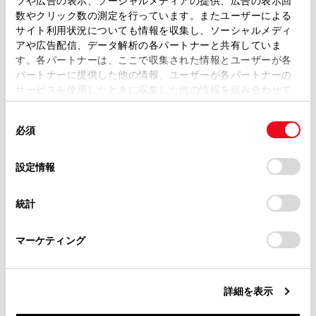
ツや広告の表示、ソーシャルメディアの提供、広告の表示回
取扱説明書は、弊社が著作権その他の知的財産権を保有し
数やクリック数の測定を行っています。またユーザーによる
ます。弊社の許可なく、取扱説明書の一部または全部を、
サイト利用状況についても情報を収集し、ソーシャルメディ
複製、複写、改変もしくは配信等することはできません。
充電リッドをロック・アンロックするには
アや広告配信、データ解析の各パートナーと共有していま
す。各パートナーは、ここで収集された情報とユーザーが各
当サイトの利用、または利用できなかったことにより万一
パートナーに提供した他の情報、ユーザーが各パートナーの
損害が生じても、弊社は一切責任を負いません。
普通充電コネクターをロック・アンロックする
サービスを使用したときに収集した他の情報を組み合わせて
には
掲載内容は予告なく変更、またはサービスを中止すること
使用することがあります。当ウェブサイトの使用を続行する
があります。
同
とCookie(クッキー)に同意したこととなります。
必須
意
当サイト（取扱説明書）では、利便性向上のためにお客様
の
「すべてのCookieを許可」をクリックすることで、お客様の
の閲覧履歴、検索履歴を保持しています。削除を希望され
選
デバイスにすべてのCookie(クッキー)が保存されることに同
設定情報
る方は、当社のお客様相談窓口（0800-700-7700）までご
択
意したことになります。Cookie(クッキー)のオプトアウト、
連絡ください。
設定の変更、同意を撤回したりするにあたっては、当社の
統計
「
Cookie（クッキー）情報の取り扱いについて
お車に関するお問い合わせ・ご相談は
」をご覧くだ
合わせて見られているページ
さい。
https://toyota.jp/faq/?
マーケティング
site_domain=default#otoiawase
までお願いします。
プラグインハイブリッドシステムの特徴
普通充電のしかた
詳細を表示
充電方法について