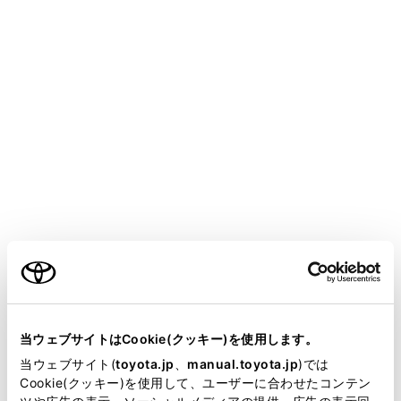
CENTURY
取扱説明書
プラグインハイブリッドシステム
充電について
充電リッド・普通充電コネクタ
ーのロック・アンロック
メニュー
スマートエントリー＆スタートシステムまたはワイヤレ
ご利用の条件
スリモコンで充電リッドのロック・アンロック、普通充
電コネクターのアンロックをすることができます。
当サイトには、全ての取扱説明書及び補足資料、正誤表等
（→
ドア
）
が掲載されているわけではありません。
当ウェブサイトはCookie(クッキー)を使用します。
スマートエントリー＆スタートシステムやワイヤレスリ
掲載している取扱説明書はお客様の年式に合致しない場合
当ウェブサイト(
toyota.jp
、
manual.toyota.jp
)では
モコンが正常に作動しない場合は、メカニカルキーを使
があります。
Cookie(クッキー)を使用して、ユーザーに合わせたコンテン
用してください。（→
ドアの施錠・解錠
）