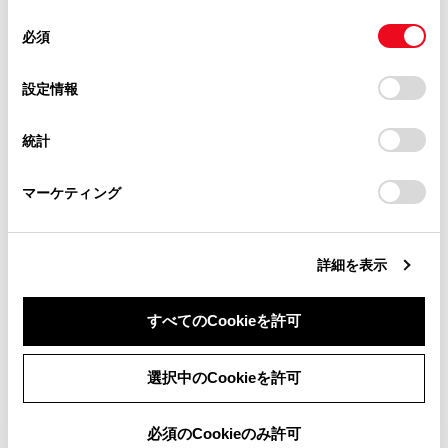
急情報が受信されたときは、自動的に文字
があります。
同
とCookie(クッキー)に同意したこととなります。
情報または図形情報が表示されます。
必須
意
当サイト（取扱説明書）では、利便性向上のためにお客様
ETC2.0サービスにより提供される自動割
の
「すべてのCookieを許可」をクリックすることで、お客様の
の閲覧履歴、検索履歴を保持しています。削除を希望され
選
デバイスにすべてのCookie(クッキー)が保存されることに同
込は、注意警戒情報とETC2.0表示情報の
設定情報
る方は、当社のお客様相談窓口（0800-700-7700）までご
択
意したことになります。Cookie(クッキー)のオプトアウト、
設定項目でON/OFFを設定できます。各々
連絡ください。
設定の変更、同意を撤回したりするにあたっては、当社の
の設定項目は割り込み画面上部の情報種別
統計
「
Cookie（クッキー）情報の取り扱いについて
お車に関するお問い合わせ・ご相談は
」をご覧くだ
と同じです。
さい。
https://toyota.jp/faq/?
マーケティング
site_domain=default#otoiawase
までお願いします。
ETC2.0音声案内の音量は、
[‍
‍]
>
[‍音声＆
オーディオ‍]
>
[‍システム音量‍]
で設定できる
音量設定値に従います。また、
[‍システム音
詳細を表示
量‍]
を消音にすると、ETC2.0音声案内をON
に設定していても、ETC2.0音声案内は出
力されません。
すべてのCookieを許可
ETC2.0音声案内をONに設定した場合で
同意しない
同意する
選択中のCookieを許可
も、割り込み画面下の
[‍
‍]
にタッチする
と、音声案内を中止できます。音声案内を
中止する操作に連動して、ETC2.0音声案
必須のCookieのみ許可