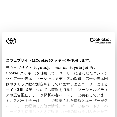
音声／音設定
[‍VICS 割込音‍]
VICS 割込情報の表示時にブザー音を出力しま
す。
ご利用の条件
[‍ETC2.0 割込音‍]
ETC2.0 割込情報の表示時にブザー音を出力し
当サイトには、全ての取扱説明書及び補足資料、正誤表等
ます。
が掲載されているわけではありません。
当ウェブサイトはCookie(クッキー)を使用します。
[‍ETC2.0 音声案内‍]
掲載している取扱説明書はお客様の年式に合致しない場合
当ウェブサイト(
toyota.jp
、
manual.toyota.jp
)では
があります。
Cookie(クッキー)を使用して、ユーザーに合わせたコンテン
長文読上げ情報以外の音声情報の発話を設定し
ツや広告の表示、ソーシャルメディアの提供、広告の表示回
取扱説明書は、弊社が著作権その他の知的財産権を保有し
ます。
数やクリック数の測定を行っています。またユーザーによる
ます。弊社の許可なく、取扱説明書の一部または全部を、
サイト利用状況についても情報を収集し、ソーシャルメディ
複製、複写、改変もしくは配信等することはできません。
アや広告配信、データ解析の各パートナーと共有していま
知識
す。各パートナーは、ここで収集された情報とユーザーが各
当サイトの利用、または利用できなかったことにより万一
パートナーに提供した他の情報、ユーザーが各パートナーの
損害が生じても、弊社は一切責任を負いません。
自動割込情報をOFFに設定していても、緊
サービスを使用したときに収集した他の情報を組み合わせて
掲載内容は予告なく変更、またはサービスを中止すること
使用することがあります。当ウェブサイトの使用を続行する