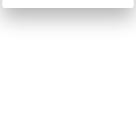
内もOFFに設定されます。
VICS/ETC2.0表示時間については、
（
自
動割込表示時間を調整する
）
をご覧くださ
い。
関連リンク
自動割込表示時間を調整する
サウンドやメディアの設定を変更する