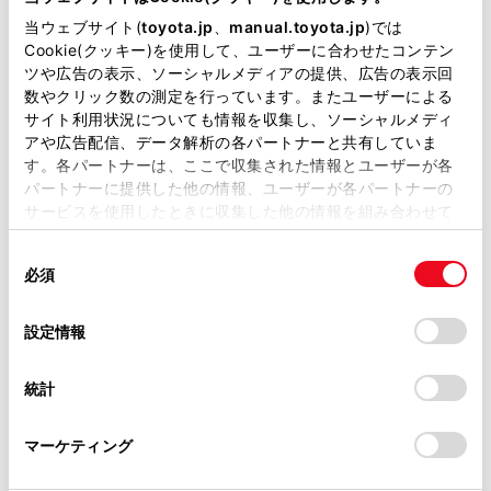
掲載している取扱説明書はお客様の年式に合致しない場合
当ウェブサイト(
toyota.jp
、
manual.toyota.jp
)では
があります。
Cookie(クッキー)を使用して、ユーザーに合わせたコンテン
ツや広告の表示、ソーシャルメディアの提供、広告の表示回
取扱説明書は、弊社が著作権その他の知的財産権を保有し
数やクリック数の測定を行っています。またユーザーによる
ます。弊社の許可なく、取扱説明書の一部または全部を、
サイト利用状況についても情報を収集し、ソーシャルメディ
複製、複写、改変もしくは配信等することはできません。
アや広告配信、データ解析の各パートナーと共有していま
す。各パートナーは、ここで収集された情報とユーザーが各
当サイトの利用、または利用できなかったことにより万一
パートナーに提供した他の情報、ユーザーが各パートナーの
損害が生じても、弊社は一切責任を負いません。
サービスを使用したときに収集した他の情報を組み合わせて
掲載内容は予告なく変更、またはサービスを中止すること
使用することがあります。当ウェブサイトの使用を続行する
があります。
同
とCookie(クッキー)に同意したこととなります。
[‍
‍]
必須
意
当サイト（取扱説明書）では、利便性向上のためにお客様
の
「すべてのCookieを許可」をクリックすることで、お客様の
リモコン画面を表示します。
の閲覧履歴、検索履歴を保持しています。削除を希望され
選
デバイスにすべてのCookie(クッキー)が保存されることに同
設定情報
る方は、当社のお客様相談窓口（0800-700-7700）までご
択
意したことになります。Cookie(クッキー)のオプトアウト、
[‍戻る‍]
連絡ください。
設定の変更、同意を撤回したりするにあたっては、当社の
統計
データ放送操作画面から前の画面に戻りま
「
Cookie（クッキー）情報の取り扱いについて
お車に関するお問い合わせ・ご相談は
」をご覧くだ
さい。
す。
https://toyota.jp/faq/?
マーケティング
site_domain=default#otoiawase
までお願いします。
カーソルボタン／
[‍決定‍]