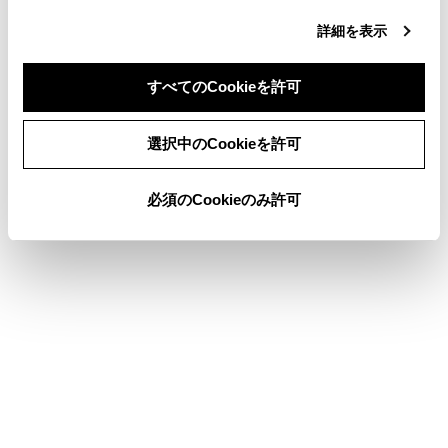
コンテンツを操作します。
詳細を表示
12 キー
すべてのCookieを許可
プリセットボタンに記憶されているチャンネ
ルを選択できます。
同意しない
同意する
選択中のCookieを許可
「‍d‍」
必須のCookieのみ許可
データ放送操作画面を表示します。
[‍番組表‍]
番組表を表示します。
カラーボタン
データ放送操作画面で、項目を選択します。
[‍Ch‍]