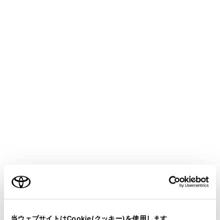
[‍ボタン消し‍]
ボタンの表示を消します。
[‍番組リスト‍]
番組表を表示します。
[‍
‍]
操作画面表示にします。
[‍
‍]
全画面表示に切りかえます。
リヤマルチオペレーションパネル
ご利用の条件
当サイトには、全ての取扱説明書及び補足資料、正誤表等
が掲載されているわけではありません。
当ウェブサイトはCookie(クッキー)を使用します。