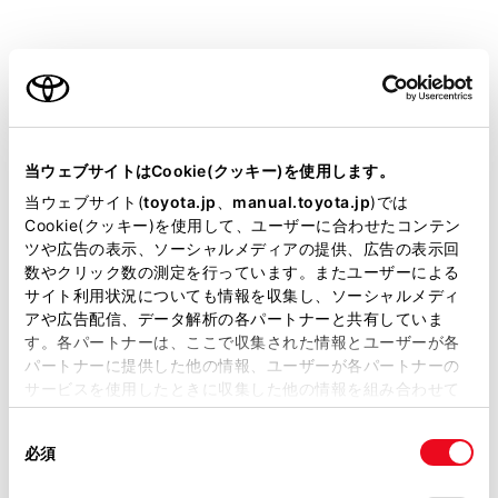
いての情報
ご利用の条件
iPhone/iPodについての情報
Apple CarPlayについての情報
当サイトには、全ての取扱説明書及び補足資料、正誤表等
が掲載されているわけではありません。
当ウェブサイトはCookie(クッキー)を使用します。
Android Autoについての情報
掲載している取扱説明書はお客様の年式に合致しない場合
当ウェブサイト(
toyota.jp
、
manual.toyota.jp
)では
があります。
Cookie(クッキー)を使用して、ユーザーに合わせたコンテン
ツや広告の表示、ソーシャルメディアの提供、広告の表示回
USBメモリーについての情報
取扱説明書は、弊社が著作権その他の知的財産権を保有し
数やクリック数の測定を行っています。またユーザーによる
ます。弊社の許可なく、取扱説明書の一部または全部を、
サイト利用状況についても情報を収集し、ソーシャルメディ
複製、複写、改変もしくは配信等することはできません。
アや広告配信、データ解析の各パートナーと共有していま
MP3/WMA/AACの仕様
す。各パートナーは、ここで収集された情報とユーザーが各
当サイトの利用、または利用できなかったことにより万一
パートナーに提供した他の情報、ユーザーが各パートナーの
損害が生じても、弊社は一切責任を負いません。
®
Bluetooth
についての情報
サービスを使用したときに収集した他の情報を組み合わせて
掲載内容は予告なく変更、またはサービスを中止すること
使用することがあります。当ウェブサイトの使用を続行する
があります。
同
とCookie(クッキー)に同意したこととなります。
®
Gracenote
についての情報
必須
意
当サイト（取扱説明書）では、利便性向上のためにお客様
の
「すべてのCookieを許可」をクリックすることで、お客様の
の閲覧履歴、検索履歴を保持しています。削除を希望され