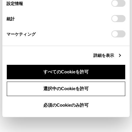
文字情報の表示についての情報
選
デバイスにすべてのCookie(クッキー)が保存されることに同
設定情報
る方は、当社のお客様相談窓口（0800-700-7700）までご
択
意したことになります。Cookie(クッキー)のオプトアウト、
連絡ください。
設定の変更、同意を撤回したりするにあたっては、当社の
Dolbyについての情報
統計
「
Cookie（クッキー）情報の取り扱いについて
お車に関するお問い合わせ・ご相談は
」をご覧くだ
さい。
https://toyota.jp/faq/?
®
Wi-Fi
についての情報
マーケティング
site_domain=default#otoiawase
までお願いします。
詳細を表示
すべてのCookieを許可
合わせて見られているページ
同意しない
同意する
選択中のCookieを許可
リヤシートエンターテインメントシステムで使用できるメデ
ィア／データについての情報後席BD-Pあり時のみ
必須のCookieのみ許可
認証・商標についての情報
付録