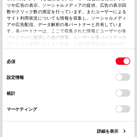
[‍渋滞表示‍]
ツや広告の表示、ソーシャルメディアの提供、広告の表示回
取扱説明書は、弊社が著作権その他の知的財産権を保有し
数やクリック数の測定を行っています。またユーザーによる
ます。弊社の許可なく、取扱説明書の一部または全部を、
サイト利用状況についても情報を収集し、ソーシャルメディ
複製、複写、改変もしくは配信等することはできません。
アや広告配信、データ解析の各パートナーと共有していま
[‍空き道表示‍]
す。各パートナーは、ここで収集された情報とユーザーが各
当サイトの利用、または利用できなかったことにより万一
パートナーに提供した他の情報、ユーザーが各パートナーの
損害が生じても、弊社は一切責任を負いません。
サービスを使用したときに収集した他の情報を組み合わせて
掲載内容は予告なく変更、またはサービスを中止すること
[‍規制情報‍]
使用することがあります。当ウェブサイトの使用を続行する
があります。
同
とCookie(クッキー)に同意したこととなります。
必須
意
当サイト（取扱説明書）では、利便性向上のためにお客様
[‍駐車場‍]
の
「すべてのCookieを許可」をクリックすることで、お客様の
の閲覧履歴、検索履歴を保持しています。削除を希望され
選
デバイスにすべてのCookie(クッキー)が保存されることに同
設定情報
る方は、当社のお客様相談窓口（0800-700-7700）までご
択
[‍充電ステーション‍]
意したことになります。Cookie(クッキー)のオプトアウト、
連絡ください。
設定の変更、同意を撤回したりするにあたっては、当社の
統計
「
Cookie（クッキー）情報の取り扱いについて
お車に関するお問い合わせ・ご相談は
」をご覧くだ
[‍施設アイコン表示設定‍]
さい。
https://toyota.jp/faq/?
マーケティング
site_domain=default#otoiawase
までお願いします。
[‍3Dビュー俯角設定‍]
詳細を表示