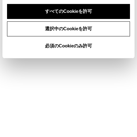
すべてのCookieを許可
県境案内を設定する
同意しない
同意する
選択中のCookieを許可
地図表示のカスタマイズ設定
必須のCookieのみ許可
俯角設定
合わせて見られているページ
各ソースの音を調整する
その他設定
ドライバーを登録する