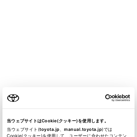
設定項目
[‍県境案内‍]
[‍地図表示カスタマイズ‍]
「‍交通情報‍」
[‍道路種別の表示 ‍]
ご利用の条件
当サイトには、全ての取扱説明書及び補足資料、正誤表等
が掲載されているわけではありません。
当ウェブサイトはCookie(クッキー)を使用します。
「‍リアルタイム情報‍」
掲載している取扱説明書はお客様の年式に合致しない場合
当ウェブサイト(
toyota.jp
、
manual.toyota.jp
)では
があります。
Cookie(クッキー)を使用して、ユーザーに合わせたコンテン