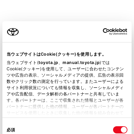
知識
電子キーが正常に働かないときは
ご利用の条件
車両カスタマイズ機能でスマートエントリ
ー＆スタートシステムの設定を確認し、非
当サイトには、全ての取扱説明書及び補足資料、正誤表等
作動になっている場合には、作動可能に設
が掲載されているわけではありません。
当ウェブサイトはCookie(クッキー)を使用します。
定変更してください。
掲載している取扱説明書はお客様の年式に合致しない場合
当ウェブサイト(
toyota.jp
、
manual.toyota.jp
)では
電子キーが節電モードに設定されていない
があります。
Cookie(クッキー)を使用して、ユーザーに合わせたコンテン
ことを確認してください。
ツや広告の表示、ソーシャルメディアの提供、広告の表示回
取扱説明書は、弊社が著作権その他の知的財産権を保有し
数やクリック数の測定を行っています。またユーザーによる
設定されている場合は解除してください。
ます。弊社の許可なく、取扱説明書の一部または全部を、
サイト利用状況についても情報を収集し、ソーシャルメディ
（→
電子キーを節電モードにするには
）
複製、複写、改変もしくは配信等することはできません。
アや広告配信、データ解析の各パートナーと共有していま
す。各パートナーは、ここで収集された情報とユーザーが各
当サイトの利用、または利用できなかったことにより万一
パートナーに提供した他の情報、ユーザーが各パートナーの
損害が生じても、弊社は一切責任を負いません。
注意
サービスを使用したときに収集した他の情報を組み合わせて
掲載内容は予告なく変更、またはサービスを中止すること
使用することがあります。当ウェブサイトの使用を続行する
スマートエントリー＆スタートシステムの故
があります。
同
とCookie(クッキー)に同意したこととなります。
必須
障などで販売店に車両を持っていくとき
意
当サイト（取扱説明書）では、利便性向上のためにお客様