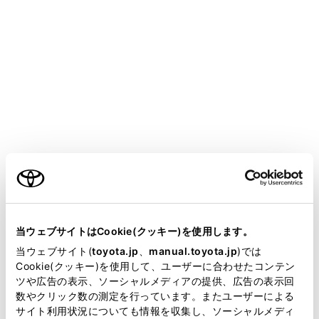
bZ4X
取扱説明書
安全・安心のために
盗難防止装置
イモビライザーシステム
ご利用の条件
キーに信号発信機が内蔵してあり、あらかじめ登録され
たキー以外ではEVシステムを始動できません。
車両から離れる場合は、車内にキーを残さないでくださ
当サイトには、全ての取扱説明書及び補足資料、正誤表等
が掲載されているわけではありません。
い。
当ウェブサイトはCookie(クッキー)を使用します。
掲載している取扱説明書はお客様の年式に合致しない場合
当ウェブサイト(
toyota.jp
、
manual.toyota.jp
)では
このシステムは車両盗難の防止に寄与する機能であり、
があります。
Cookie(クッキー)を使用して、ユーザーに合わせたコンテン
すべての車両盗難に対する完全なセキュリティを保証す
ツや広告の表示、ソーシャルメディアの提供、広告の表示回
取扱説明書は、弊社が著作権その他の知的財産権を保有し
るものではありません。
数やクリック数の測定を行っています。またユーザーによる
ます。弊社の許可なく、取扱説明書の一部または全部を、
サイト利用状況についても情報を収集し、ソーシャルメディ