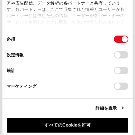
複製、複写、改変もしくは配信等することはできません。
アや広告配信、データ解析の各パートナーと共有していま
システムを作動させるには
す。各パートナーは、ここで収集された情報とユーザーが各
当サイトの利用、または利用できなかったことにより万一
パートナーに提供した他の情報、ユーザーが各パートナーの
損害が生じても、弊社は一切責任を負いません。
サービスを使用したときに収集した他の情報を組み合わせて
掲載内容は予告なく変更、またはサービスを中止すること
使用することがあります。当ウェブサイトの使用を続行する
があります。
同
とCookie(クッキー)に同意したこととなります。
必須
意
当サイト（取扱説明書）では、利便性向上のためにお客様
の
「すべてのCookieを許可」をクリックすることで、お客様の
の閲覧履歴、検索履歴を保持しています。削除を希望され
選
デバイスにすべてのCookie(クッキー)が保存されることに同
設定情報
る方は、当社のお客様相談窓口（0800-700-7700）までご
合わせて見られているページ
択
意したことになります。Cookie(クッキー)のオプトアウト、
連絡ください。
設定の変更、同意を撤回したりするにあたっては、当社の
統計
「
Cookie（クッキー）情報の取り扱いについて
お車に関するお問い合わせ・ご相談は
」をご覧くだ
オートアラーム
さい。
https://toyota.jp/faq/?
チャイルドシート
マーケティング
site_domain=default#otoiawase
までお願いします。
お子さまを乗せるときは
詳細を表示
このページは役に立ちましたか？
すべてのCookieを許可