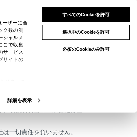
すべてのCookieを許可
、ユーザーに合
ック数の測
選択中のCookieを許可
ーシャルメ
ここで収集
必須のCookieのみ許可
のサービス
ブサイトの
ie(クッキ
けではありません。
、設定の変
扱いについ
詳細を表示
く、取扱説明書の一部または全
社は一切責任を負いません。