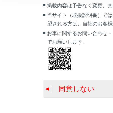
車両情報
掲載内容は予告なく変更、ま
こんなときは
当サイト（取扱説明書）では
合わせて見ら
望される方は、当社のお客様相談
ブックマーク
ディスプレイ
あとで読む
お車に関するお問い合わせ・
USB機器を接
でお願いします。
PDFで見る
HDMI機器を
車両
マルチメディア
画面表示設定
個人情報の取扱いについて
同意しない
サイト利用について
お問い合わせ