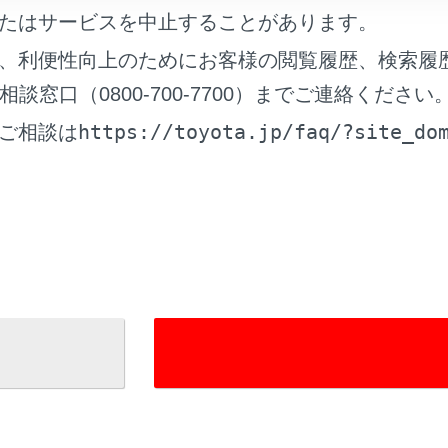
たはサービスを中止することがあります。
、利便性向上のためにお客様の閲覧履歴、検索履
れているページ
このページ
窓口（0800-700-7700）までご連絡ください
https://toyota.jp/faq/?site_do
と操作スイッチ
ご相談は
続する
接続する