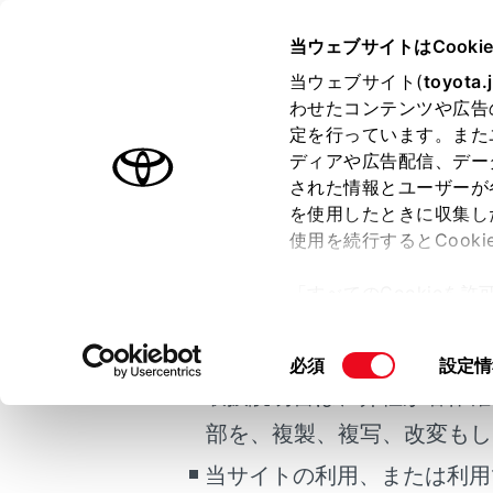
bZ4X
取扱説明書
当ウェブサイトはCooki
当ウェブサイト(
toyota.
ホーム
基本操
わせたコンテンツや広告
定を行っています。また
はじめに
ディアや広告配信、デー
された情報とユーザーが
安全・安心のために
を使用したときに収集し
ご利用の条件
EVシステム
使用を続行するとCook
マルチメディ
走行に関する情報表示
「すべてのCookieを
運転する前に
マルチメディ
当サイトには、全ての取扱説
ー)が保存されることに同
ナビゲーショ
運転
更、同意を撤回したりす
掲載している取扱説明書はお
同
必須
設定情
オーディオの
室内装備・機能
て
」をご覧ください。
意
取扱説明書は、弊社が著作権
エージェント
マルチメディア
の
部を、複製、複写、改変もし
お手入れのしかた
選
択
当サイトの利用、または利用
万一の場合には