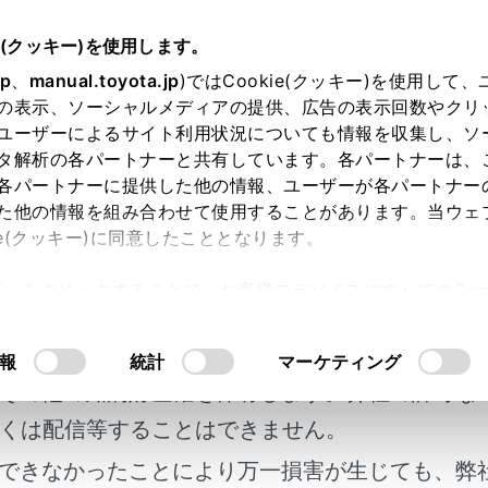
e(クッキー)を使用します。
jp
、
manual.toyota.jp
)ではCookie(クッキー)を使用して
作
の表示、ソーシャルメディアの提供、広告の表示回数やクリ
ユーザーによるサイト利用状況についても情報を収集し、ソ
タ解析の各パートナーと共有しています。各パートナーは、
各パートナーに提供した他の情報、ユーザーが各パートナー
た他の情報を組み合わせて使用することがあります。当ウェ
ie(クッキー)に同意したこととなります。
アシステムの基本操作
許可」をクリックすることで、お客様のデバイスにすべてのCook
アシステムの基本操作
明書及び補足資料、正誤表等が掲載されているわ
意したことになります。Cookie(クッキー)のオプトアウト
ンの基本操作
るにあたっては、当社の「
Cookie（クッキー）情報の取り
客様の年式に合致しない場合があります。
報
統計
マーケティング
基本操作
その他の知的財産権を保有します。弊社の許可な
（音声対話サービス）
くは配信等することはできません。
できなかったことにより万一損害が生じても、弊