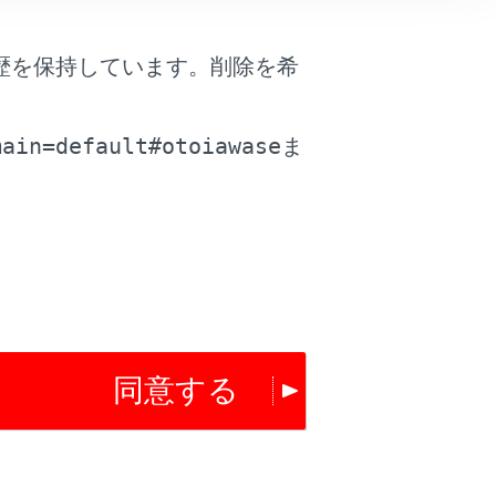
歴を保持しています。削除を希
は役に立ちましたか？
。
main=default#otoiawase
ま
はい
いいえ
同意する