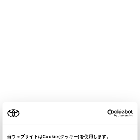
bZ4X
取扱説明書
マルチメディア
各種設定および登録
ナビゲーション設定
走行支援の設定
メニュー
走行支援の設定では、運転中に注意する地点の案内につ
いて設定することができます。
警告
ご利用の条件
走行支援設定の案内は、あくまでも補助機能です。案
内を過信せず、常に道路標識／標示や道路状況に注意
し、安全運転に心がけてください。
当サイトには、全ての取扱説明書及び補足資料、正誤表等
が掲載されているわけではありません。
当ウェブサイトはCookie(クッキー)を使用します。