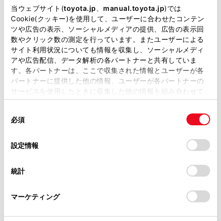
掲載している取扱説明書はお客様の年式に合致しない場合
当ウェブサイト(
toyota.jp
、
manual.toyota.jp
)では
があります。
Cookie(クッキー)を使用して、ユーザーに合わせたコンテン
ツや広告の表示、ソーシャルメディアの提供、広告の表示回
取扱説明書は、弊社が著作権その他の知的財産権を保有し
一時停止案内を設定する
数やクリック数の測定を行っています。またユーザーによる
ます。弊社の許可なく、取扱説明書の一部または全部を、
サイト利用状況についても情報を収集し、ソーシャルメディ
複製、複写、改変もしくは配信等することはできません。
アや広告配信、データ解析の各パートナーと共有していま
逆走注意案内を設定する
す。各パートナーは、ここで収集された情報とユーザーが各
当サイトの利用、または利用できなかったことにより万一
パートナーに提供した他の情報、ユーザーが各パートナーの
損害が生じても、弊社は一切責任を負いません。
道路形状案内を設定する
サービスを使用したときに収集した他の情報を組み合わせて
掲載内容は予告なく変更、またはサービスを中止すること
使用することがあります。当ウェブサイトの使用を続行する
があります。
同
とCookie(クッキー)に同意したこととなります。
事故多発地点案内を設定する
必須
意
当サイト（取扱説明書）では、利便性向上のためにお客様
の
「すべてのCookieを許可」をクリックすることで、お客様の
の閲覧履歴、検索履歴を保持しています。削除を希望され
選
デバイスにすべてのCookie(クッキー)が保存されることに同
設定情報
る方は、当社のお客様相談窓口（0800-700-7700）までご
択
意したことになります。Cookie(クッキー)のオプトアウト、
連絡ください。
設定の変更、同意を撤回したりするにあたっては、当社の
統計
「
Cookie（クッキー）情報の取り扱いについて
お車に関するお問い合わせ・ご相談は
」をご覧くだ
さい。
https://toyota.jp/faq/?
マーケティング
site_domain=default#otoiawase
までお願いします。
合わせて見られているページ