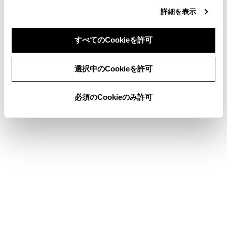
各ソースの音を調整する
詳細を表示
その他設定
ドライバーを登録する
すべてのCookieを許可
同意しない
同意する
選択中のCookieを許可
このページは役に立ちましたか？
必須のCookieのみ許可
はい
いいえ
ブックマーク
あとで読む
個人情報の取扱いについて