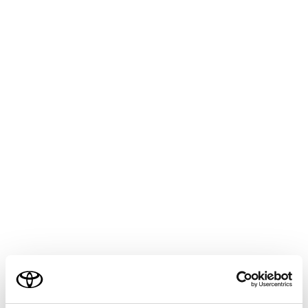
接続するスマートフォンによっては、もとの画面
に戻るまでに約3〜6秒かかることがあります。
失敗画面が表示されたときは、画面の案内にした
がって操作してください。
スマートフォンの画面に案内が表示された場合
は、スマートフォンの案内にしたがって操作して
ください。
Android Autoのホーム画面が表示されなかった場
合は、以下の操作を行ってください。
メインメニューの
[‍
‍]
>
[‍Bluetooth／機器‍]
>
[‍機器登録／切り替え‍]
、Android Autoの
[‍切り替
え‍]
の順にタッチし、使用するスマートフォン
を選択します。
メインメニューの
[‍
‍]
にタッチします。
ご利用の条件
Android Autoを操作します。