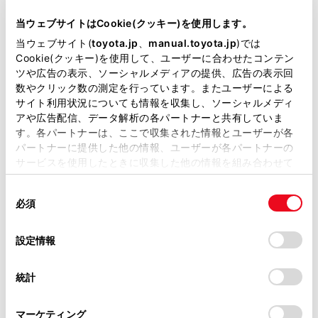
当サイトには、全ての取扱説明書及び補足資料、正誤表等
が掲載されているわけではありません。
当ウェブサイトはCookie(クッキー)を使用します。
掲載している取扱説明書はお客様の年式に合致しない場合
当ウェブサイト(
toyota.jp
、
manual.toyota.jp
)では
があります。
Cookie(クッキー)を使用して、ユーザーに合わせたコンテン
ツや広告の表示、ソーシャルメディアの提供、広告の表示回
取扱説明書は、弊社が著作権その他の知的財産権を保有し
数やクリック数の測定を行っています。またユーザーによる
ます。弊社の許可なく、取扱説明書の一部または全部を、
サイト利用状況についても情報を収集し、ソーシャルメディ
複製、複写、改変もしくは配信等することはできません。
アや広告配信、データ解析の各パートナーと共有していま
アプリケーションにタッチすることで、Android
す。各パートナーは、ここで収集された情報とユーザーが各
当サイトの利用、または利用できなかったことにより万一
Autoでサポートされているアプリケーションを使用
パートナーに提供した他の情報、ユーザーが各パートナーの
損害が生じても、弊社は一切責任を負いません。
サービスを使用したときに収集した他の情報を組み合わせて
できます。
掲載内容は予告なく変更、またはサービスを中止すること
使用することがあります。当ウェブサイトの使用を続行する
があります。
[‍
‍]
同
とCookie(クッキー)に同意したこととなります。
必須
意
マルチメディアシステムの画面を表示します。
当サイト（取扱説明書）では、利便性向上のためにお客様
の
「すべてのCookieを許可」をクリックすることで、お客様の
の閲覧履歴、検索履歴を保持しています。削除を希望され
再度、Android Autoのホーム画面を表示する場合
選
デバイスにすべてのCookie(クッキー)が保存されることに同
設定情報
る方は、当社のお客様相談窓口（0800-700-7700）までご
択
は、メインメニューの
[‍
‍]
にタッチします。
意したことになります。Cookie(クッキー)のオプトアウト、
連絡ください。
設定の変更、同意を撤回したりするにあたっては、当社の
統計
[‍
‍]
「
Cookie（クッキー）情報の取り扱いについて
お車に関するお問い合わせ・ご相談は
」をご覧くだ
Google Assistantを起動します。
さい。
https://toyota.jp/faq/?
マーケティング
site_domain=default#otoiawase
までお願いします。