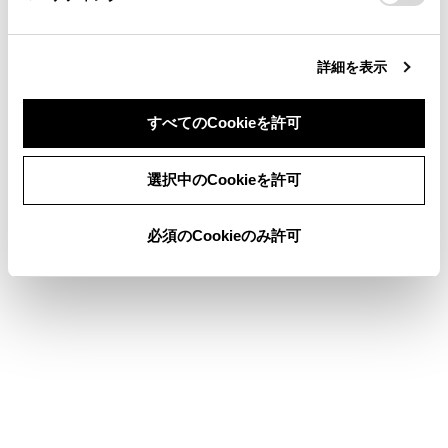
知識
詳細を表示
Android Autoが接続されているときは、ステア
リングの
[‍
‍]
スイッチを押し続けるとGoogle
Assistantを開始します。中止するには、ステ
すべてのCookieを許可
アリングの
[‍
‍]
スイッチを短く押します。
同意しない
同意する
選択中のCookieを許可
関連リンク
必須のCookieのみ許可
USB機器を接続する
音声操作を開始する