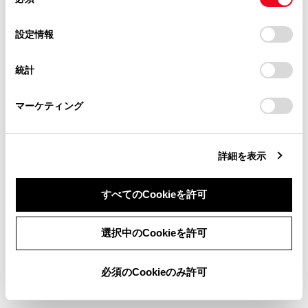
意
わります。
当サイト（取扱説明書）では、利便性向上のためにお客様
の
「すべてのCookieを許可」をクリックすることで、お客様の
の閲覧履歴、検索履歴を保持しています。削除を希望され
選
デバイスにすべてのCookie(クッキー)が保存されることに同
設定情報
る方は、当社のお客様相談窓口（0800-700-7700）までご
関連リンク
択
意したことになります。Cookie(クッキー)のオプトアウト、
連絡ください。
設定の変更、同意を撤回したりするにあたっては、当社の
統計
ステアリングスイッチで操作する
「
Cookie（クッキー）情報の取り扱いについて
お車に関するお問い合わせ・ご相談は
」をご覧くだ
さい。
https://toyota.jp/faq/?
マーケティング
site_domain=default#otoiawase
までお願いします。
割込着信を拒否する
詳細を表示
すべてのCookieを許可
同意しない
同意する
選択中のCookieを許可
合わせて見られているページ
必須のCookieのみ許可
ハンズフリー電話についての留意事項