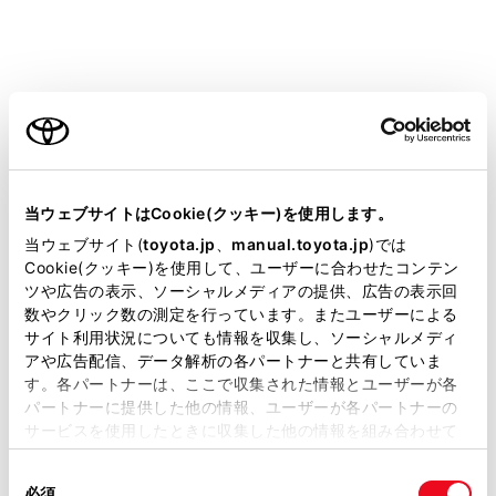
携帯電話がHFP Ver 1.5以上のプロファイルに
対応していない場合は、割込通話できません。
携帯電話の機種や契約内容によっては、本機能
が利用できない場合があります。
ご利用の条件
割込着信中に、
[‍
‍]
にタッチ、またはステアリング
当サイトには、全ての取扱説明書及び補足資料、正誤表等
スイッチの
[‍
‍]
スイッチを押します。
が掲載されているわけではありません。
当ウェブサイトはCookie(クッキー)を使用します。
掲載している取扱説明書はお客様の年式に合致しない場合
当ウェブサイト(
toyota.jp
、
manual.toyota.jp
)では
があります。
Cookie(クッキー)を使用して、ユーザーに合わせたコンテン
ツや広告の表示、ソーシャルメディアの提供、広告の表示回
取扱説明書は、弊社が著作権その他の知的財産権を保有し
数やクリック数の測定を行っています。またユーザーによる
ます。弊社の許可なく、取扱説明書の一部または全部を、
サイト利用状況についても情報を収集し、ソーシャルメディ
複製、複写、改変もしくは配信等することはできません。
アや広告配信、データ解析の各パートナーと共有していま
す。各パートナーは、ここで収集された情報とユーザーが各
当サイトの利用、または利用できなかったことにより万一
割込着信に出ると、通話していた相手は保留中になり
パートナーに提供した他の情報、ユーザーが各パートナーの
損害が生じても、弊社は一切責任を負いません。
サービスを使用したときに収集した他の情報を組み合わせて
ます。
掲載内容は予告なく変更、またはサービスを中止すること
使用することがあります。当ウェブサイトの使用を続行する
があります。
同
[‍通話切り替え‍]
にタッチするごとに通話相手が切りか
とCookie(クッキー)に同意したこととなります。
必須