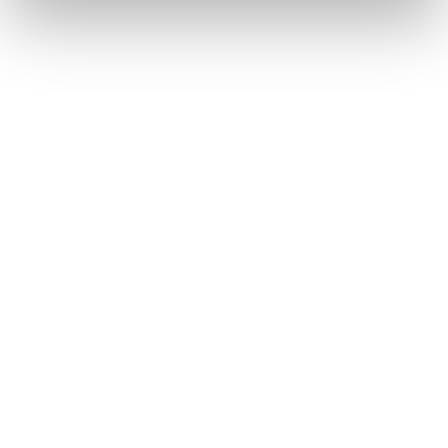
ワンタッチダイヤルを登録する
連絡先データの転送
このページは役に立ちましたか？
はい
いいえ
ブックマーク
あとで読む
個人情報の取扱いについて
サイト利用について