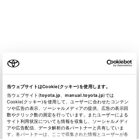
SIENTA HEV
取扱説明書
マルチメディア
各種設定および登録
サウンド＆メディア設定
サウンド＆メディア設定
ご利用の条件
当サイトには、全ての取扱説明書及び補足資料、正誤表等
サウンドやメディアの設定を変更する
が掲載されているわけではありません。
当ウェブサイトはCookie(クッキー)を使用します。
画面モードを切りかえる
掲載している取扱説明書はお客様の年式に合致しない場合
当ウェブサイト(
toyota.jp
、
manual.toyota.jp
)では
画質を調整する
があります。
Cookie(クッキー)を使用して、ユーザーに合わせたコンテン
各ソースの音を調整する
ツや広告の表示、ソーシャルメディアの提供、広告の表示回
取扱説明書は、弊社が著作権その他の知的財産権を保有し
数やクリック数の測定を行っています。またユーザーによる
ます。弊社の許可なく、取扱説明書の一部または全部を、
サイト利用状況についても情報を収集し、ソーシャルメディ
複製、複写、改変もしくは配信等することはできません。
アや広告配信、データ解析の各パートナーと共有していま
す。各パートナーは、ここで収集された情報とユーザーが各
当サイトの利用、または利用できなかったことにより万一