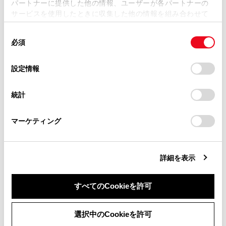
パートナーに提供した他の情報、ユーザーが各パートナーの
損害が生じても、弊社は一切責任を負いません。
サービスを使用したときに収集した他の情報を組み合わせて
掲載内容は予告なく変更、またはサービスを中止すること
使用することがあります。当ウェブサイトの使用を続行する
があります。
同
とCookie(クッキー)に同意したこととなります。
必須
意
当サイト（取扱説明書）では、利便性向上のためにお客様
合わせて見られているページ
の
「すべてのCookieを許可」をクリックすることで、お客様の
の閲覧履歴、検索履歴を保持しています。削除を希望され
選
デバイスにすべてのCookie(クッキー)が保存されることに同
設定情報
る方は、当社のお客様相談窓口（0800-700-7700）までご
その他設定
択
意したことになります。Cookie(クッキー)のオプトアウト、
連絡ください。
設定の変更、同意を撤回したりするにあたっては、当社の
各ソースの音を調整する
統計
「
Cookie（クッキー）情報の取り扱いについて
お車に関するお問い合わせ・ご相談は
」をご覧くだ
さい。
https://toyota.jp/faq/?
ドライバーを登録する
マーケティング
site_domain=default#otoiawase
までお願いします。
詳細を表示
このページは役に立ちましたか？
すべてのCookieを許可
はい
いいえ
同意しない
同意する
選択中のCookieを許可