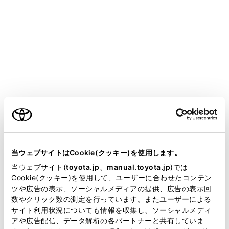
前の画面に戻ります。
検索で入力した文字を表示します。
検索オプションを表示します。
検索結果リストが表示されます。リストをタッチす
ご利用の条件
ると、そのリストを目的地とした全ルート図表示画
面が表示されます。
当サイトには、全ての取扱説明書及び補足資料、正誤表等
施設内にある目的地候補も併せて表示されます。
が掲載されているわけではありません。
当ウェブサイトはCookie(クッキー)を使用します。
現在表示されているリスト内の項目の位置が地図で
掲載している取扱説明書はお客様の年式に合致しない場合
当ウェブサイト(
toyota.jp
、
manual.toyota.jp
)では
表示されます。
があります。
Cookie(クッキー)を使用して、ユーザーに合わせたコンテン
ツや広告の表示、ソーシャルメディアの提供、広告の表示回
地図をスクロールしたあと、
[‍このエリアを検索‍]
取扱説明書は、弊社が著作権その他の知的財産権を保有し
数やクリック数の測定を行っています。またユーザーによる
にタッチすると、スクロールしたエリア内で目的
ます。弊社の許可なく、取扱説明書の一部または全部を、
サイト利用状況についても情報を収集し、ソーシャルメディ
地を検索することができます。
複製、複写、改変もしくは配信等することはできません。
アや広告配信、データ解析の各パートナーと共有していま