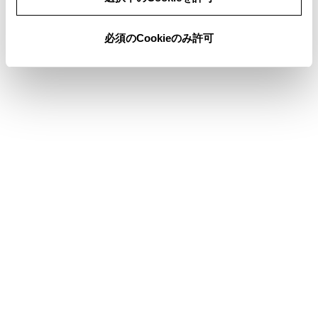
必須のCookieのみ許可
合わせて見られているページ
コネクティッドナビ
目的地検索画面の見方
VICSについて
このページは役に立ちましたか？
はい
いいえ