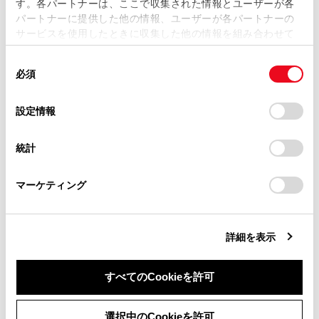
す。各パートナーは、ここで収集された情報とユーザーが各
当サイトの利用、または利用できなかったことにより万一
パートナーに提供した他の情報、ユーザーが各パートナーの
知識
損害が生じても、弊社は一切責任を負いません。
サービスを使用したときに収集した他の情報を組み合わせて
掲載内容は予告なく変更、またはサービスを中止すること
使用することがあります。当ウェブサイトの使用を続行する
リストを長押しすると、そのリストを目的地とし
があります。
同
とCookie(クッキー)に同意したこととなります。
た位置微修正画面が表示されます。任意の場所に
必須
意
当サイト（取扱説明書）では、利便性向上のためにお客様
地図を移動して目的地の位置を修正できます。
[‍ル
の
「すべてのCookieを許可」をクリックすることで、お客様の
の閲覧履歴、検索履歴を保持しています。削除を希望され
選
デバイスにすべてのCookie(クッキー)が保存されることに同
ート‍]
をタッチすると、修正後の地点を目的地とし
設定情報
る方は、当社のお客様相談窓口（0800-700-7700）までご
択
意したことになります。Cookie(クッキー)のオプトアウト、
た全ルート図表示画面が表示されます。
連絡ください。
設定の変更、同意を撤回したりするにあたっては、当社の
統計
「
Cookie（クッキー）情報の取り扱いについて
お車に関するお問い合わせ・ご相談は
」をご覧くだ
さい。
https://toyota.jp/faq/?
関連リンク
マーケティング
site_domain=default#otoiawase
までお願いします。
地図の動かし方
全ルート図表示画面の見方
詳細を表示
すべてのCookieを許可
検索オプションについて
同意しない
同意する
選択中のCookieを許可