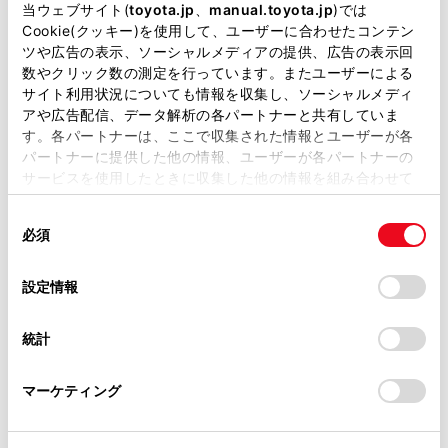
掲載している取扱説明書はお客様の年式に合致しない場合
当ウェブサイト(
toyota.jp
、
manual.toyota.jp
)では
があります。
Cookie(クッキー)を使用して、ユーザーに合わせたコンテン
ツや広告の表示、ソーシャルメディアの提供、広告の表示回
取扱説明書は、弊社が著作権その他の知的財産権を保有し
数やクリック数の測定を行っています。またユーザーによる
一時停止案内を設定する
ます。弊社の許可なく、取扱説明書の一部または全部を、
サイト利用状況についても情報を収集し、ソーシャルメディ
複製、複写、改変もしくは配信等することはできません。
アや広告配信、データ解析の各パートナーと共有していま
逆走注意案内を設定する
す。各パートナーは、ここで収集された情報とユーザーが各
当サイトの利用、または利用できなかったことにより万一
パートナーに提供した他の情報、ユーザーが各パートナーの
損害が生じても、弊社は一切責任を負いません。
サービスを使用したときに収集した他の情報を組み合わせて
道路形状案内を設定する
掲載内容は予告なく変更、またはサービスを中止すること
使用することがあります。当ウェブサイトの使用を続行する
があります。
同
とCookie(クッキー)に同意したこととなります。
必須
意
事故多発地点案内を設定する
当サイト（取扱説明書）では、利便性向上のためにお客様
の
「すべてのCookieを許可」をクリックすることで、お客様の
の閲覧履歴、検索履歴を保持しています。削除を希望され
選
デバイスにすべてのCookie(クッキー)が保存されることに同
設定情報
る方は、当社のお客様相談窓口（0800-700-7700）までご
択
意したことになります。Cookie(クッキー)のオプトアウト、
連絡ください。
設定の変更、同意を撤回したりするにあたっては、当社の
統計
「
Cookie（クッキー）情報の取り扱いについて
お車に関するお問い合わせ・ご相談は
」をご覧くだ
さい。
https://toyota.jp/faq/?
マーケティング
site_domain=default#otoiawase
までお願いします。
合わせて見られているページ