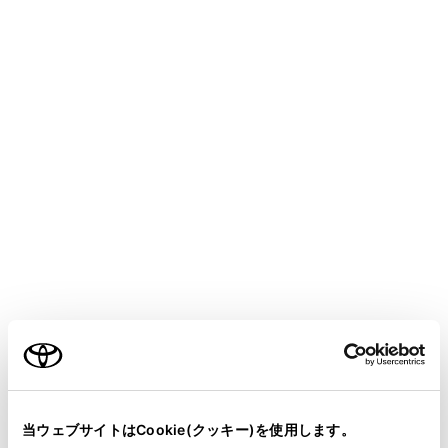
SIENTA HEV
取扱説明書
マルチメディア
各種設定および登録
ナビゲーション設定
走行支援の設定
メニュー
走行支援の設定では、運転中に注意する地点の案内につ
いて設定することができます。
警告
ご利用の条件
走行支援設定の案内は、あくまでも補助機能です。案
内を過信せず、常に道路標識／標示や道路状況に注意
当サイトには、全ての取扱説明書及び補足資料、正誤表等
し、安全運転に心がけてください。
が掲載されているわけではありません。
当ウェブサイトはCookie(クッキー)を使用します。