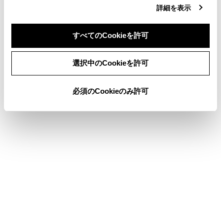
その他設定
詳細を表示
各ソースの音を調整する
すべてのCookieを許可
ドライバーを登録する
同意しない
同意する
選択中のCookieを許可
このページは役に立ちましたか？
必須のCookieのみ許可
はい
いいえ
ブックマーク
あとで読む
個人情報の取扱いについて