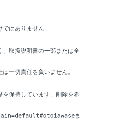
あります。
けではありません。
車間距離を検知するのみであり、わき
システムでもありません。
ります。
く、取扱説明書の一部または全
社は一切責任を負いません。
車間距離が適正かどうかを判断してお
かなど運転者は自ら安全の判断をする
歴を保持しています。削除を希
。
能はありません。このため、危険性が
main=default#otoiawase
ま