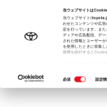
SIENTA HEV
取扱説明書
当ウェブサイトはCooki
運転
運転支援
当ウェブサイト(
toyota.
ホーム
わせたコンテンツや広告
レーダ
定を行っています。また
はじめに
ディアや広告配信、デー
された情報とユーザーが
安全・安心のために
メニュー
を使用したときに収集し
走行に関する情報表示
使用を続行するとCook
運転する前に
車両前方の
「すべてのCookieを
た、車間距
運転
ー)が保存されることに同
室内装備・機能
高速道路や
更、同意を撤回したりす
同
必須
設定情
マルチメディア
て
」をご覧ください。
意
お手入れのしかた
警告
の
万一の場合には
選
安全
択
車両情報