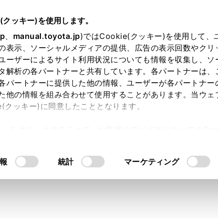
e(クッキー)を使用します。
装置について
jp
、
manual.toyota.jp
)ではCookie(クッキー)を使用して
の表示、ソーシャルメディアの提供、広告の表示回数やクリ
ークルーズコントロール
ユーザーによるサイト利用状況についても情報を収集し、ソ
タ解析の各パートナーと共有しています。各パートナーは、
各パートナーに提供した他の情報、ユーザーが各パートナー
た他の情報を組み合わせて使用することがあります。当ウェ
ie(クッキー)に同意したこととなります。
先行車の有無・先行車との車間距離を判定して、先行車との適
許可」をクリックすることで、お客様のデバイスにすべてのCook
離切りかえスイッチを操作して、希望の車間距離に設定するこ
意したことになります。Cookie(クッキー)のオプトアウト
自動車専用道路で使用してください。
るにあたっては、当社の「
Cookie（クッキー）情報の取り
報
統計
マーケティング
にお使いいただくために