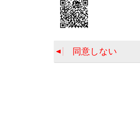
次の
故に
歩
高
同意しない
接
セ
シ
基本機能
システム