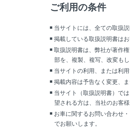
ご利用の条件
がり
運
当サイトには、全ての取扱説
レ
見
掲載している取扱説明書はお
走
取扱説明書は、弊社が著作権
部を、複製、複写、改変もし
運
当サイトの利用、または利用
レ
り
掲載内容は予告なく変更、ま
必
当サイト（取扱説明書）では
運
望される方は、当社のお客様相談
レ
お車に関するお問い合わせ・
あ
でお願いします。
レー