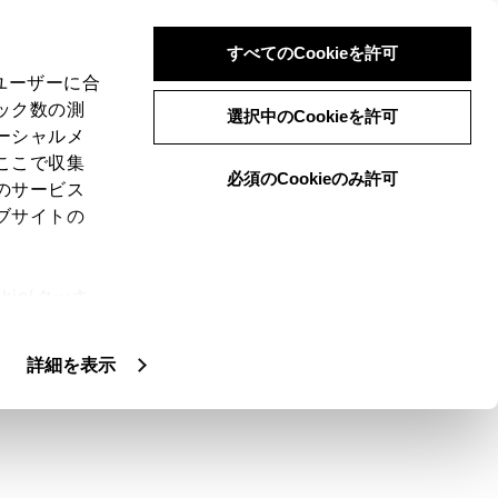
すべてのCookieを許可
、ユーザーに合
ック数の測
選択中のCookieを許可
ーシャルメ
ここで収集
必須のCookieのみ許可
のサービス
ブサイトの
切な車間距離を確保する制御をします。ま
ie(クッキ
ともできます。
、設定の変
扱いについ
詳細を表示