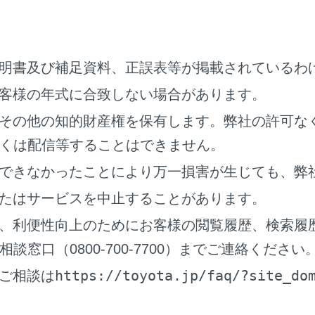
、重大な傷害におよぶか、最悪の場合死亡につながるおそれが
転者が見る過程での支援内容
明書及び補足資料、正誤表等が掲載されているわ
ーダークルーズコントロールは、自車と設定された先行車との
やぼんやり運転を許容するシステムでも、視界不良を補助する
客様の年式に合致しない場合があります。
行中に限らず、運転者自らが周囲の状況に注意を払う必要があ
その他の知的財産権を保有します。弊社の許可な
くは配信等することはできません。
転者が判断する過程での支援内容
できなかったことにより万一損害が生じても、弊
ーダークルーズコントロールは、自車と設定された先行車との
、それ以外の判断はしません。このため、危険性があるかどう
たはサービスを中止することがあります。
要があります。
、利便性向上のためにお客様の閲覧履歴、検索履
転者が操作する過程での支援内容
窓口（0800-700-7700）までご連絡ください
ーダークルーズコントロールは、先行車への追突を防止する機
https://toyota.jp/faq/?site_do
ご相談は
れば運転者自らが安全を確保する必要があります。
ダークルーズコントロールを使用してはいけない状況