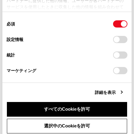
パートナーに提供した他の情報、ユーザーが各パートナーの
損害が生じても、弊社は一切責任を負いません。
サービスを使用したときに収集した他の情報を組み合わせて
掲載内容は予告なく変更、またはサービスを中止すること
使用することがあります。当ウェブサイトの使用を続行する
があります。
同
とCookie(クッキー)に同意したこととなります。
必須
意
当サイト（取扱説明書）では、利便性向上のためにお客様
合わせて見られているページ
の
「すべてのCookieを許可」をクリックすることで、お客様の
の閲覧履歴、検索履歴を保持しています。削除を希望され
選
デバイスにすべてのCookie(クッキー)が保存されることに同
設定情報
る方は、当社のお客様相談窓口（0800-700-7700）までご
シートアレンジ
択
意したことになります。Cookie(クッキー)のオプトアウト、
連絡ください。
設定の変更、同意を撤回したりするにあたっては、当社の
スマートエントリー＆スタートシステム
統計
「
Cookie（クッキー）情報の取り扱いについて
お車に関するお問い合わせ・ご相談は
」をご覧くだ
スライドドア
さい。
https://toyota.jp/faq/?
マーケティング
site_domain=default#otoiawase
までお願いします。
詳細を表示
このページは役に立ちましたか？
すべてのCookieを許可
はい
いいえ
同意しない
同意する
選択中のCookieを許可