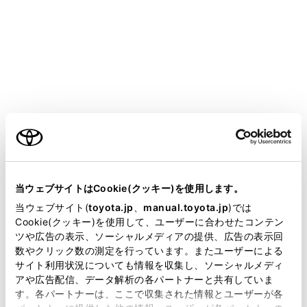
SIENTA HEV
取扱説明書
運転する前に
シートの調整
フロントシート
ご利用の条件
シートの前後・上下位置などの調整ができます。
当サイトには、全ての取扱説明書及び補足資料、正誤表等
が掲載されているわけではありません。
当ウェブサイトはCookie(クッキー)を使用します。
正しい運転姿勢がとれるよう調整してください。
掲載している取扱説明書はお客様の年式に合致しない場合
当ウェブサイト(
toyota.jp
、
manual.toyota.jp
)では
（→
安全なドライブのために
）
があります。
Cookie(クッキー)を使用して、ユーザーに合わせたコンテン
ツや広告の表示、ソーシャルメディアの提供、広告の表示回
取扱説明書は、弊社が著作権その他の知的財産権を保有し
数やクリック数の測定を行っています。またユーザーによる
ます。弊社の許可なく、取扱説明書の一部または全部を、
調整するには
サイト利用状況についても情報を収集し、ソーシャルメディ
複製、複写、改変もしくは配信等することはできません。
アや広告配信、データ解析の各パートナーと共有していま
す。各パートナーは、ここで収集された情報とユーザーが各
当サイトの利用、または利用できなかったことにより万一