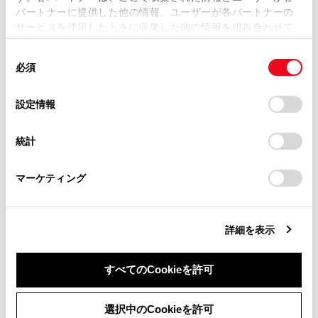
パートナーに提供した他の情報、ユーザーが各パートナーの
損害が生じても、弊社は一切責任を負いません。
サービスを使用したときに収集した他の情報を組み合わせて
掲載内容は予告なく変更、またはサービスを中止すること
使用することがあります。当ウェブサイトの使用を続行する
があります。
同
とCookie(クッキー)に同意したこととなります。
必須
意
当サイト（取扱説明書）では、利便性向上のためにお客様
の
「すべてのCookieを許可」をクリックすることで、お客様の
合わせて見られているページ
の閲覧履歴、検索履歴を保持しています。削除を希望され
選
デバイスにすべてのCookie(クッキー)が保存されることに同
設定情報
る方は、当社のお客様相談窓口（0800-700-7700）までご
択
意したことになります。Cookie(クッキー)のオプトアウト、
トランスミッション
連絡ください。
設定の変更、同意を撤回したりするにあたっては、当社の
統計
「
Cookie（クッキー）情報の取り扱いについて
お車に関するお問い合わせ・ご相談は
」をご覧くだ
BSM（ブラインドスポットモニター）
さい。
https://toyota.jp/faq/?
ドライブモードセレクトスイッチ
マーケティング
site_domain=default#otoiawase
までお願いします。
詳細を表示
このページは役に立ちましたか？
すべてのCookieを許可
はい
いいえ
同意しない
同意する
選択中のCookieを許可