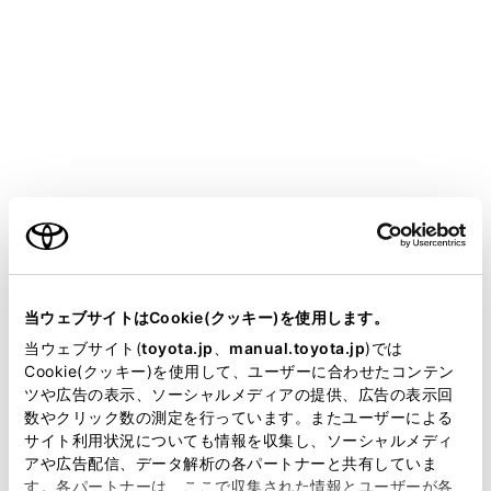
HARRIER PHEV
取扱説明書
運転
給油のしかた
給油口の開け方
メニュー
ご利用の条件
当サイトには、全ての取扱説明書及び補足資料、正誤表等
が掲載されているわけではありません。
当ウェブサイトはCookie(クッキー)を使用します。
給油する前に
掲載している取扱説明書はお客様の年式に合致しない場合
当ウェブサイト(
toyota.jp
、
manual.toyota.jp
)では
があります。
Cookie(クッキー)を使用して、ユーザーに合わせたコンテン
給油口を開けるには
ツや広告の表示、ソーシャルメディアの提供、広告の表示回
取扱説明書は、弊社が著作権その他の知的財産権を保有し
数やクリック数の測定を行っています。またユーザーによる
ます。弊社の許可なく、取扱説明書の一部または全部を、
サイト利用状況についても情報を収集し、ソーシャルメディ
給油口を閉めるには
複製、複写、改変もしくは配信等することはできません。
アや広告配信、データ解析の各パートナーと共有していま
す。各パートナーは、ここで収集された情報とユーザーが各
当サイトの利用、または利用できなかったことにより万一