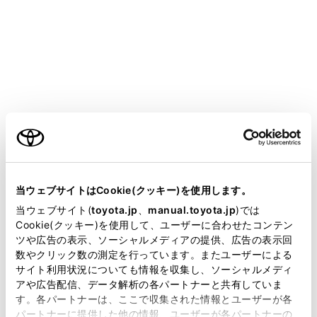
サブメニューの[ドライバー設定]にタッチします。
各項目を設定します。
ご利用の条件
当サイトには、全ての取扱説明書及び補足資料、正誤表等
が掲載されているわけではありません。
当ウェブサイトはCookie(クッキー)を使用します。
掲載している取扱説明書はお客様の年式に合致しない場合
当ウェブサイト(
toyota.jp
、
manual.toyota.jp
)では
があります。
Cookie(クッキー)を使用して、ユーザーに合わせたコンテン
設定項目
ツや広告の表示、ソーシャルメディアの提供、広告の表示回
取扱説明書は、弊社が著作権その他の知的財産権を保有し
数やクリック数の測定を行っています。またユーザーによる
ます。弊社の許可なく、取扱説明書の一部または全部を、
サイト利用状況についても情報を収集し、ソーシャルメディ
ドライバー名
複製、複写、改変もしくは配信等することはできません。
アや広告配信、データ解析の各パートナーと共有していま
ドライバー名
す。各パートナーは、ここで収集された情報とユーザーが各
[編集]にタ
当サイトの利用、または利用できなかったことにより万一
パートナーに提供した他の情報、ユーザーが各パートナーの
損害が生じても、弊社は一切責任を負いません。