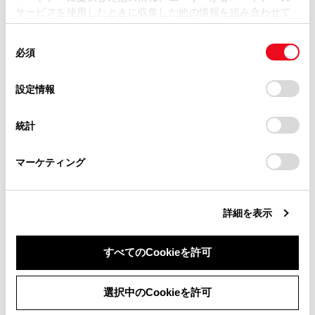
サービスを使用したときに収集した他の情報を組み合わせて
「ドライバー認識の方法」
掲載内容は予告なく変更、またはサービスを中止すること
使用することがあります。当ウェブサイトの使用を続行する
があります。
同
とCookie(クッキー)に同意したこととなります。
必須
意
スマートフォンな
当サイト（取扱説明書）では、利便性向上のためにお客様
の
「すべてのCookieを許可」をクリックすることで、お客様の
「Bluetooth機器」
び出します。
の閲覧履歴、検索履歴を保持しています。削除を希望され
選
デバイスにすべてのCookie(クッキー)が保存されることに同
設定情報
設定する
）
る方は、当社のお客様相談窓口（0800-700-7700）までご
択
意したことになります。Cookie(クッキー)のオプトアウト、
連絡ください。
設定の変更、同意を撤回したりするにあたっては、当社の
統計
[パスワードによる設定ロック]
手動でマイセ
「
Cookie（クッキー）情報の取り扱いについて
お車に関するお問い合わせ・ご相談は
」をご覧くだ
さい。
https://toyota.jp/faq/?
マーケティング
site_domain=default#otoiawase
までお願いします。
[設定の初期化]
現在選択され
現在選択され
詳細を表示
[ドライバー削除]
オーナーとし
のマイセッテ
すべてのCookieを許可
同意しない
同意する
選択中のCookieを許可