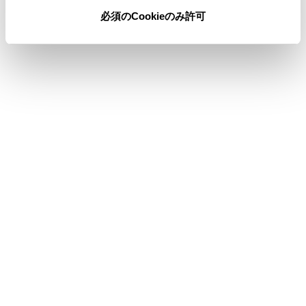
必須のCookieのみ許可
合わせて見られているページ
画面表示の設定を変更する
セキュリティ設定を変更する
画質を調整する
このページは役に立ちましたか？
はい
いいえ