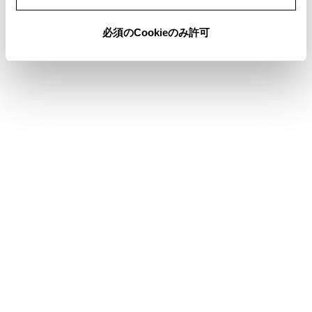
必須のCookieのみ許可
合わせて見られているページ
Bluetooth®オーディオを再生する
USBメモリーの動画ファイルを再生する
USBメモリーの音楽ファイルを再生する
このページは役に立ちましたか？
はい
いいえ