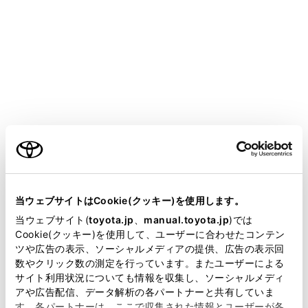
iPod/iPhoneモード中に端子を抜いたり、接
続する機器を抜き挿ししたりすると、雑音
が出ることがあります。
USBハブを使用して複数の機器を接続した
場合、最初に認識された機器以外は使用で
きません。
ご利用の条件
iPod/iPhoneを接続している状態で、他ソー
スからiPod/iPhoneに切りかえたとき、前
当サイトには、全ての取扱説明書及び補足資料、正誤表等
回、最後に再生していたトラックから再生
が掲載されているわけではありません。
当ウェブサイトはCookie(クッキー)を使用します。
されます。機器によっては再生されない場
掲載している取扱説明書はお客様の年式に合致しない場合
当ウェブサイト(
toyota.jp
、
manual.toyota.jp
)では
合があります。
があります。
Cookie(クッキー)を使用して、ユーザーに合わせたコンテン
ツや広告の表示、ソーシャルメディアの提供、広告の表示回
取扱説明書は、弊社が著作権その他の知的財産権を保有し
数やクリック数の測定を行っています。またユーザーによる
ます。弊社の許可なく、取扱説明書の一部または全部を、
警告
サイト利用状況についても情報を収集し、ソーシャルメディ
複製、複写、改変もしくは配信等することはできません。
アや広告配信、データ解析の各パートナーと共有していま
安全のため、運転者は運転中にiPod/iPhoneを
す。各パートナーは、ここで収集された情報とユーザーが各
当サイトの利用、または利用できなかったことにより万一