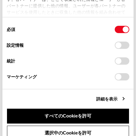
操作しないでください。
パートナーに提供した他の情報、ユーザーが各パートナーの
損害が生じても、弊社は一切責任を負いません。
サービスを使用したときに収集した他の情報を組み合わせて
掲載内容は予告なく変更、またはサービスを中止すること
使用することがあります。当ウェブサイトの使用を続行する
があります。
同
とCookie(クッキー)に同意したこととなります。
注意
必須
意
当サイト（取扱説明書）では、利便性向上のためにお客様
の
「すべてのCookieを許可」をクリックすることで、お客様の
の閲覧履歴、検索履歴を保持しています。削除を希望され
iPod/iPhoneを車室内に放置しないでくださ
選
デバイスにすべてのCookie(クッキー)が保存されることに同
設定情報
る方は、当社のお客様相談窓口（0800-700-7700）までご
い。車室内が高温のときにiPod/iPhoneが故障
択
意したことになります。Cookie(クッキー)のオプトアウト、
連絡ください。
するおそれがあります。
設定の変更、同意を撤回したりするにあたっては、当社の
統計
「
Cookie（クッキー）情報の取り扱いについて
お車に関するお問い合わせ・ご相談は
」をご覧くだ
接続中にiPod/iPhoneを押さえたり、不必要な
さい。
https://toyota.jp/faq/?
圧力を加えたりしないでください。
マーケティング
site_domain=default#otoiawase
までお願いします。
iPod/iPhoneや端子が破損するおそれがありま
す。
詳細を表示
端子に異物を入れないでください。
iPod/iPhoneや端子が破損するおそれがありま
すべてのCookieを許可
す。
同意しない
同意する
選択中のCookieを許可