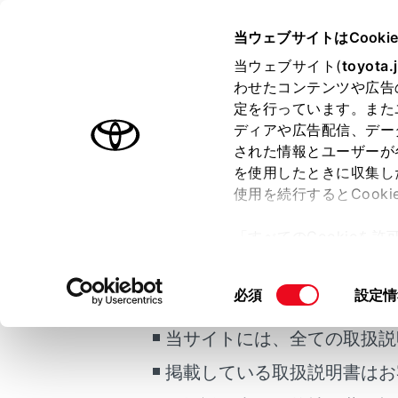
HARRIER PHEV
取扱説明書
当ウェブサイトはCooki
マルチメディア
当ウェブサイト(
toyota.
ホーム
わせたコンテンツや広告
画質を
定を行っています。また
はじめに
ディアや広告配信、デー
された情報とユーザーが
安全・安心のために
を使用したときに収集し
プラグインハイブリッドシステム
使用を続行するとCook
走行に関する情報表示
映像のコン
「すべてのCookieを
運転する前に
ー)が保存されることに同
ご利用の条件
運転
メイン
更、同意を撤回したりす
同
必須
設定情
室内装備・機能
て
」をご覧ください。
[オー
意
マルチメディア
画質を
の
当サイトには、全ての取扱説
お手入れのしかた
選
[
]
掲載している取扱説明書はお
択
万一の場合には
[画面