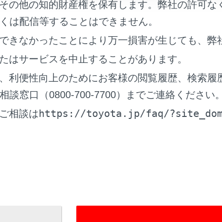
その他の知的財産権を保有します。弊社の許可な
ードのときに、ボタンが表示されます。
くは配信等することはできません。
調整]にタッチします。
できなかったことにより万一損害が生じても、弊
を設定します。
たはサービスを中止することがあります。
、利便性向上のためにお客様の閲覧履歴、検索履
窓口（0800-700-7700）までご連絡ください
https://toyota.jp/faq/?site_do
ご相談は
さ」：明るさを調整できます。
トラスト」：コントラストを調整できます。