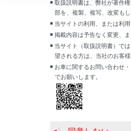
取扱説明書は、弊社が著作権
車両情報
映像モ
部を、複製、複写、改変もし
こんなときは
[画質
当サイトの利用、または利用
各項目
ブックマーク
掲載内容は予告なく変更、ま
あとで読む
当サイト（取扱説明書）では
PDFで見る
望される方は、当社のお客様相談
車両
お車に関するお問い合わせ・
マルチメディア
でお願いします。
画面表示設定
個人情報の取扱いについて
サイト利用について
お問い合わせ
「明る
「コン