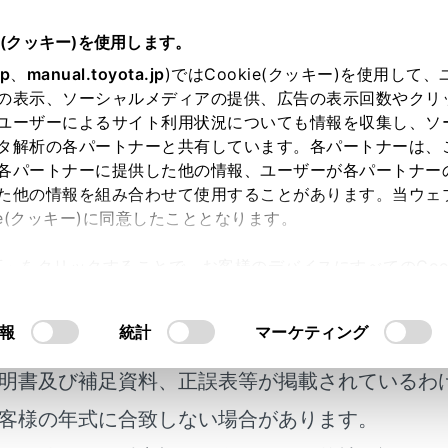
e(クッキー)を使用します。
各種設定および登録
サウンド＆メディア設定
jp
、
manual.toyota.jp
)ではCookie(クッキー)を使用して
の表示、ソーシャルメディアの提供、広告の表示回数やクリ
調整する
ユーザーによるサイト利用状況についても情報を収集し、ソ
タ解析の各パートナーと共有しています。各パートナーは、
各パートナーに提供した他の情報、ユーザーが各パートナー
た他の情報を組み合わせて使用することがあります。当ウェ
ie(クッキー)に同意したこととなります。
トラストと明るさを調整できます。
許可」をクリックすることで、お客様のデバイスにすべてのCook
意したことになります。Cookie(クッキー)のオプトアウト
メニューの[
]にタッチします。
るにあたっては、当社の「
Cookie（クッキー）情報の取り
報
統計
マーケティング
ディオ選択]にタッチします。
調整したいソースにタッチします。
明書及び補足資料、正誤表等が掲載されているわ
にタッチします。
客様の年式に合致しない場合があります。
設定]にタッチします。