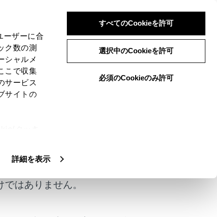
すべてのCookieを許可
、ユーザーに合
ック数の測
選択中のCookieを許可
ーシャルメ
ここで収集
必須のCookieのみ許可
のサービス
ブサイトの
ie(クッキ
、設定の変
扱いについ
詳細を表示
けではありません。