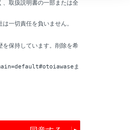
く、取扱説明書の一部または全
社は一切責任を負いません。
歴を保持しています。削除を希
。
main=default#otoiawase
ま