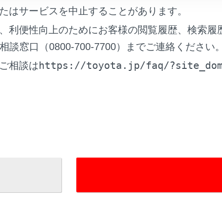
たはサービスを中止することがあります。
れているページ
このページ
、利便性向上のためにお客様の閲覧履歴、検索履
ーズ信号を使って電話をかける
窓口（0800-700-7700）までご連絡ください
https://toyota.jp/faq/?site_do
ご相談は
電話が故障したとお考えになる前に