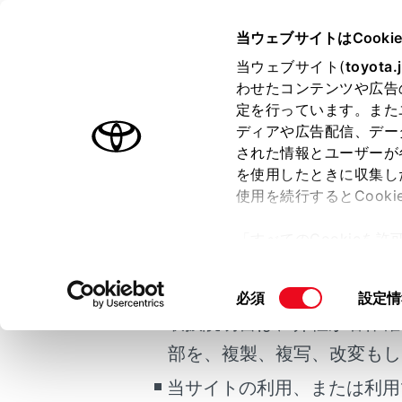
HARRIER PHEV
取扱説明書
当ウェブサイトはCooki
マルチメディア
当ウェブサイト(
toyota.
ホーム
わせたコンテンツや広告
お車を
定を行っています。また
はじめに
ディアや広告配信、デー
された情報とユーザーが
安全・安心のために
を使用したときに収集し
ご利用の条件
プラグインハイブリッドシステム
使用を続行するとCook
走行に関する情報表示
ハンズフリ
「すべてのCookieを
ださい。（
運転する前に
当サイトには、全ての取扱説
ー)が保存されることに同
運転
すべての情
更、同意を撤回したりす
掲載している取扱説明書はお
化前の状態
同
必須
設定情
室内装備・機能
て
」をご覧ください。
意
取扱説明書は、弊社が著作権
マルチメディア
の
部を、複製、複写、改変もし
お手入れのしかた
選
択
当サイトの利用、または利用
万一の場合には