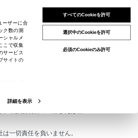
すべてのCookieを許可
、ユーザーに合
ック数の測
選択中のCookieを許可
ーシャルメ
ここで収集
必須のCookieのみ許可
のサービス
ブサイトの
すときには、すべての情報を初期化してく
ie(クッキ
けではありません。
、設定の変
期化して工場出荷状態にもどります。初期
扱いについ
詳細を表示
く、取扱説明書の一部または全
社は一切責任を負いません。