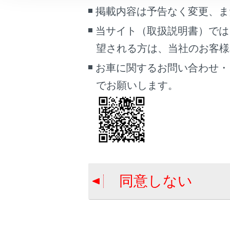
車両情報
掲載内容は予告なく変更、ま
合わせて見ら
こんなときは
当サイト（取扱説明書）では
ウェイト／ポ
望される方は、当社のお客様相談
ブックマーク
電話に出る
あとで読む
お車に関するお問い合わせ・
ハンズフリー
でお願いします。
PDFで見る
車両
マルチメディア
画面表示設定
個人情報の取扱いについて
同意しない
サイト利用について
お問い合わせ