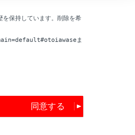
は役に立ちましたか？
歴を保持しています。削除を希
。
はい
いいえ
main=default#otoiawase
ま
同意する