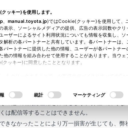
e(クッキー)を使用します。
ハンズフリー電話
ハンズフリー電話使用上の留意事項
jp
、
manual.toyota.jp
)ではCookie(クッキー)を使用して
の表示、ソーシャルメディアの提供、広告の表示回数やクリ
手放すときの注意
ユーザーによるサイト利用状況についても情報を収集し、ソ
タ解析の各パートナーと共有しています。各パートナーは、
各パートナーに提供した他の情報、ユーザーが各パートナー
た他の情報を組み合わせて使用することがあります。当ウェ
ie(クッキー)に同意したこととなります。
ーを使用すると、多数の個人情報が登録されます。お車を手放
許可」をクリックすることで、お客様のデバイスにすべてのCook
→
セキュリティ設定を変更する
）
明書及び補足資料、正誤表等が掲載されているわ
意したことになります。Cookie(クッキー)のオプトアウト
報の初期化を行うと、マルチメディアシステムの全データを初
るにあたっては、当社の「
Cookie（クッキー）情報の取り
客様の年式に合致しない場合があります。
にもどすことはできません。
報
統計
マーケティング
その他の知的財産権を保有します。弊社の許可な
くは配信等することはできません。
できなかったことにより万一損害が生じても、弊