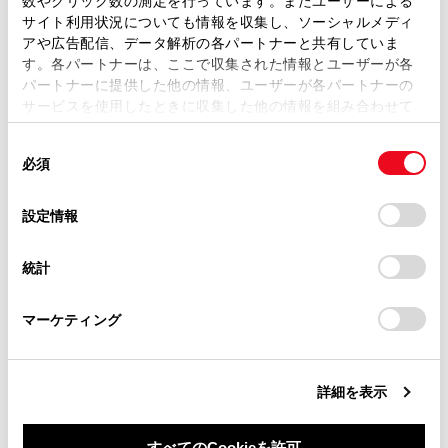
数やクリック数の測定を行っています。またユーザーによる
ます。弊社の許可なく、取扱説明書の一部または全部を、
サイト利用状況についても情報を収集し、ソーシャルメディ
複製、複写、改変もしくは配信等することはできません。
先読みSOC
制御
アや広告配信、データ解析の各パートナーと共有していま
す。各パートナーは、ここで収集された情報とユーザーが各
当サイトの利用、または利用できなかったことにより万一
パートナーに提供した他の情報、ユーザーが各パートナーの
損害が生じても、弊社は一切責任を負いません。
先読みEV/HVモード切りかえ制御
サービスを使用したときに収集した他の情報を組み合わせて
掲載内容は予告なく変更、またはサービスを中止すること
使用することがあります。当ウェブサイトの使用を続行する
があります。
同
とCookie(クッキー)に同意したこととなります。
必須
意
当サイト（取扱説明書）では、利便性向上のためにお客様
の
「すべてのCookieを許可」をクリックすることで、お客様の
の閲覧履歴、検索履歴を保持しています。削除を希望され
選
デバイスにすべてのCookie(クッキー)が保存されることに同
設定情報
る方は、当社のお客様相談窓口（0800-700-7700）までご
択
意したことになります。Cookie(クッキー)のオプトアウト、
連絡ください。
設定の変更、同意を撤回したりするにあたっては、当社の
合わせて見られているページ
統計
「
Cookie（クッキー）情報の取り扱いについて
お車に関するお問い合わせ・ご相談は
」をご覧くだ
さい。
https://toyota.jp/faq/?
ETC2.0走行情報のアップリンクの設定をする
マーケティング
site_domain=default#otoiawase
までお願いします。
地図データ情報
コネクティッドナビ
詳細を表示
すべてのCookieを許可