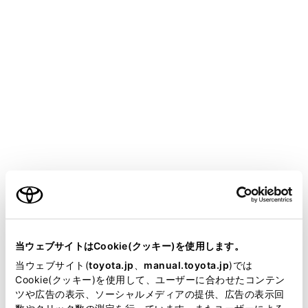
HARRIER PHEV
取扱説明書
マルチメディア
ナビゲーション
地図の情報について
先読みエコドライブ
メニュー
本システムは走行の状況や交通情報をもとに作動し、優
ご利用の条件
れた実燃費に貢献する機能です。先読みエコドライブに
ついては、別冊「取扱書」も参照してください。
当サイトには、全ての取扱説明書及び補足資料、正誤表等
先読みエコドライブ機能の利用をする／しないを設定
が掲載されているわけではありません。
できます。
当ウェブサイトはCookie(クッキー)を使用します。
掲載している取扱説明書はお客様の年式に合致しない場合
当ウェブサイト(
toyota.jp
、
manual.toyota.jp
)では
があります。
Cookie(クッキー)を使用して、ユーザーに合わせたコンテン
ツや広告の表示、ソーシャルメディアの提供、広告の表示回
先読み減速支援
取扱説明書は、弊社が著作権その他の知的財産権を保有し