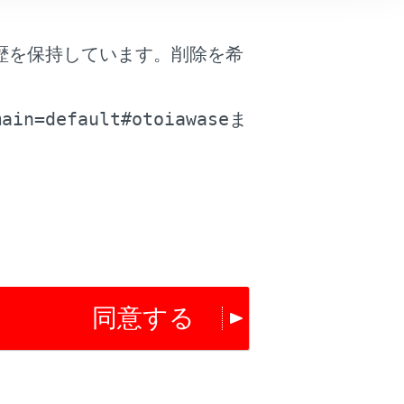
歴を保持しています。削除を希
。
プレイ）
main=default#otoiawase
ま
同意する
は役に立ちましたか？