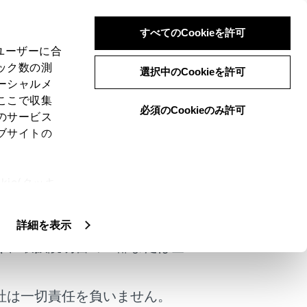
すべてのCookieを許可
、ユーザーに合
ック数の測
量を調整する
選択中のCookieを許可
ーシャルメ
ここで収集
必須のCookieのみ許可
のサービス
ブサイトの
。
ie(クッキ
ます。
けではありません。
、設定の変
扱いについ
詳細を表示
く、取扱説明書の一部または全
ていない状態＞で、オーディオシステ
それがあります。
社は一切責任を負いません。