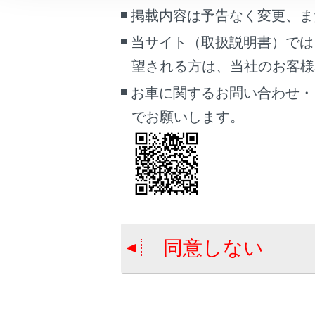
安
車両情報
掲載内容は予告なく変更、ま
こんなときは
当サイト（取扱説明書）では
望される方は、当社のお客様相談
ブックマーク
オーディオ
あとで読む
お車に関するお問い合わせ・
でお願いします。
POWER
PDFで見る
車両
ステアリ
マルチメディア
画面表示設定
個人情報の取扱いについて
同意しない
サイト利用について
合わせて見ら
お問い合わせ
音声で操作す