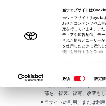
HARRIER PHEV
取扱説明書
当ウェブサイトはCooki
マルチメディア
当ウェブサイト(
toyota.
ホーム
わせたコンテンツや広告
オーデ
定を行っています。また
はじめに
ディアや広告配信、デー
された情報とユーザーが
安全・安心のために
メニュー
を使用したときに収集し
ご利用の条件
プラグインハイブリッドシステム
使用を続行するとCook
走行に関する情報表示
オーディオ
「すべてのCookieを
運転する前に
エンジンス
当サイトには、全ての取扱説
ー)が保存されることに同
運転
更、同意を撤回したりす
掲載している取扱説明書はお
同
必須
設定情
室内装備・機能
て
」をご覧ください。
注意
意
取扱説明書は、弊社が著作権
マルチメディア
の
エ
部を、複製、複写、改変もし
お手入れのしかた
選
ム
択
当サイトの利用、または利用
万一の場合には