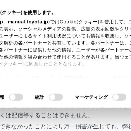
e(クッキー)を使用します。
基本操作
オーディオの基本操作
jp
、
manual.toyota.jp
)ではCookie(クッキー)を使用して
の表示、ソーシャルメディアの提供、広告の表示回数やクリ
ィオシステムのON/OFFと音
ユーザーによるサイト利用状況についても情報を収集し、ソ
タ解析の各パートナーと共有しています。各パートナーは、
各パートナーに提供した他の情報、ユーザーが各パートナー
た他の情報を組み合わせて使用することがあります。当ウェ
ie(クッキー)に同意したこととなります。
を使用しないときにOFFにしたり、適度な音量に調整できます
許可」をクリックすることで、お客様のデバイスにすべてのCook
イッチ＜パワースイッチ＞がACCまたはONのときに使用でき
明書及び補足資料、正誤表等が掲載されているわ
意したことになります。Cookie(クッキー)のオプトアウト
るにあたっては、当社の「
Cookie（クッキー）情報の取り
客様の年式に合致しない場合があります。
報
統計
マーケティング
その他の知的財産権を保有します。弊社の許可な
ンジンがかかっていない状態＜ハイブリッドシステムが作動し
くは配信等することはできません。
を長時間使用しないでください。12Vバッテリーがあがるお
できなかったことにより万一損害が生じても、弊