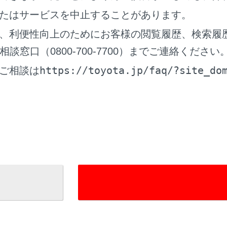
信中は、ハンズフリー電話以外で出力される音声をミュート（
たはサービスを中止することがあります。
話より優先される音声案内は、ミュートされません。
、利便性向上のためにお客様の閲覧履歴、検索履
ルチメディアシステムで携帯電話の着信音を設定していても、
ィアシステムでは違う着信音が出力される場合があります。
窓口（0800-700-7700）までご連絡ください
https://toyota.jp/faq/?site_do
ライブモードなど、携帯電話の設定によっては、着信できない
ご相談は
帯電話の機種によっては、次のことがあります。
着信音は、車両スピーカーと携帯電話の両方から聞こえる場
着信時に相手の電話番号が表示されない場合があります。
携帯電話を直接操作して電話を受けたとき、または携帯電話
電話での通話になる場合があります。
携帯電話でデータ通信を行っている最中に着信があったとき
に表示されず、着信音も鳴らない場合があります。
絡先自動転送（PBAP）に対応している携帯電話で、連絡先
連絡先の画像表示]がON に設定されていると、電話番号と共に