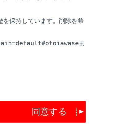
消音）します。ただし、ハンズフリー
歴を保持しています。削除を希
携帯電話の設定によっては、マルチメ
。
main=default#otoiawase
場合があります。
ま
合があります。
を自動着信応答に設定したときは、携帯
は、着信画面がマルチメディアシステム
同意する
の画像データが転送された場合、着信時に
画像が表示されます。（→
Bluetooth®機