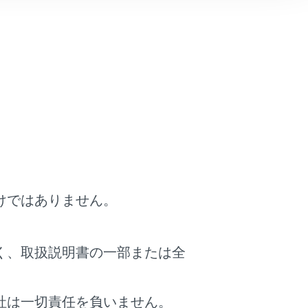
けではありません。
ンドを発話します。（→
音声で操作する
）
く、取扱説明書の一部または全
信音のみで着信が通知されます。
社は一切責任を負いません。