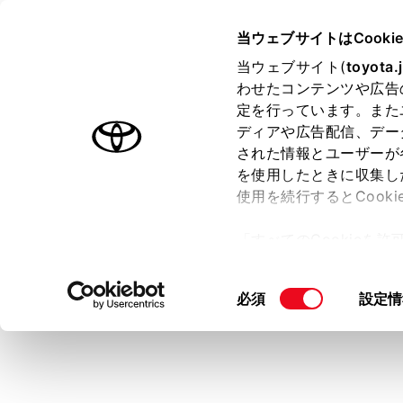
HARRIER PHEV
取扱説明書
当ウェブサイトはCooki
マルチメディア
当ウェブサイト(
toyota.
ホーム
わせたコンテンツや広告
電話に
定を行っています。また
はじめに
ディアや広告配信、デー
された情報とユーザーが
安全・安心のために
を使用したときに収集し
プラグインハイブリッドシステム
使用を続行するとCook
走行に関する情報表示
着信がある
「すべてのCookieを
付]がON
運転する前に
ー)が保存されることに同
る
）
運転
更、同意を撤回したりす
同
必須
設定情
室内装備・機能
て
」をご覧ください。
意
マルチメディア
の
お手入れのしかた
選
択
万一の場合には