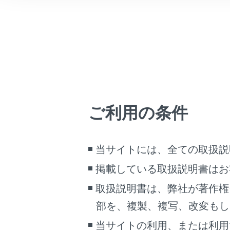
車両情報
こんなときは
ブックマーク
あとで読む
PDFで見る
次のい
車両
ご利用の条件
[
マルチメディア
ステ
画面表示設定
当サイトには、全ての取扱説
エ
掲載している取扱説明書はお
個人情報の取扱いについて
サイト利用について
取扱説明書は、弊社が著作権
知識
お問い合わせ
部を、複製、複写、改変もし
駐
当サイトの利用、または利用