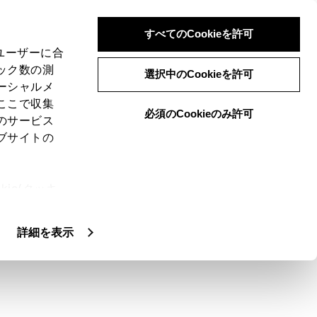
すべてのCookieを許可
、ユーザーに合
ック数の測
選択中のCookieを許可
ーシャルメ
ここで収集
必須のCookieのみ許可
のサービス
ブサイトの
音声操作の設定で、[通知表示中の発話受
ie(クッキ
起動します。（→
音声操作の設定を変更す
、設定の変
扱いについ
詳細を表示