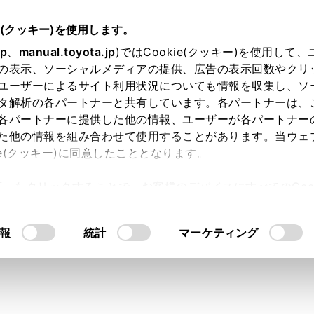
e(クッキー)を使用します。
ハンズフリー電話
電話の受け方
jp
、
manual.toyota.jp
)ではCookie(クッキー)を使用して
の表示、ソーシャルメディアの提供、広告の表示回数やクリ
出る
ユーザーによるサイト利用状況についても情報を収集し、ソ
タ解析の各パートナーと共有しています。各パートナーは、
各パートナーに提供した他の情報、ユーザーが各パートナー
た他の情報を組み合わせて使用することがあります。当ウェ
ie(クッキー)に同意したこととなります。
と着信音が鳴り、着信画面もしくは着信通知が表示されます。
許可」をクリックすることで、お客様のデバイスにすべてのCook
 の場合、着信したときにエージェント（音声対話サービス）が
意したことになります。Cookie(クッキー)のオプトアウト
るにあたっては、当社の「
Cookie（クッキー）情報の取り
報
統計
マーケティング