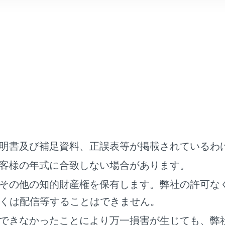
ずれかの操作をして、電話に出ます。
]にタッチします。
アリングの[
]スイッチを押します。
明書及び補足資料、正誤表等が掲載されているわ
ージェント（音声対話サービス）で電話に出るための音声コマ
客様の年式に合致しない場合があります。
その他の知的財産権を保有します。弊社の許可な
くは配信等することはできません。
車支援システム画面表示中は、着信画面が表示されません。着
できなかったことにより万一損害が生じても、弊