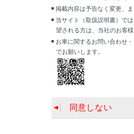
着
掲載内容は予告なく変更、ま
電
当サイト（取扱説明書）では
マ
デ
望される方は、当社のお客様相談
ド
お車に関するお問い合わせ・
でお願いします。
携
同意しない
連
[