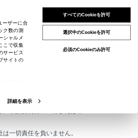
すべてのCookieを許可
、ユーザーに合
ック数の測
選択中のCookieを許可
ーシャルメ
ここで収集
必須のCookieのみ許可
のサービス
ブサイトの
ie(クッキ
けではありません。
、設定の変
扱いについ
詳細を表示
く、取扱説明書の一部または全
社は一切責任を負いません。