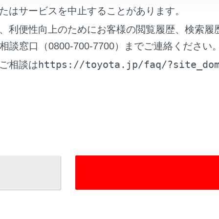
たはサービスを中止することがあります。
ン／ピンチアウト
、利便性向上のためにお客様の閲覧履歴、検索履
窓口（0800-700-7700）までご連絡ください
クリーン操作上の留意事項
https://toyota.jp/faq/?site_do
ご相談は
れているページ
このページ
る
ー
テムのON/OFFと音量を調整する