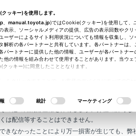
e(クッキー)を使用します。
基本操作
マルチメディアシステムの基本操作
jp
、
manual.toyota.jp
)ではCookie(クッキー)を使用して
の表示、ソーシャルメディアの提供、広告の表示回数やクリ
スクリーンの操作
ユーザーによるサイト利用状況についても情報を収集し、ソ
タ解析の各パートナーと共有しています。各パートナーは、
各パートナーに提供した他の情報、ユーザーが各パートナー
た他の情報を組み合わせて使用することがあります。当ウェ
ie(クッキー)に同意したこととなります。
直接ふれて操作します。
許可」をクリックすることで、お客様のデバイスにすべてのCook
明書及び補足資料、正誤表等が掲載されているわ
意したことになります。Cookie(クッキー)のオプトアウト
るにあたっては、当社の「
Cookie（クッキー）情報の取り
客様の年式に合致しない場合があります。
報
統計
マーケティング
その他の知的財産権を保有します。弊社の許可な
くは配信等することはできません。
できなかったことにより万一損害が生じても、弊