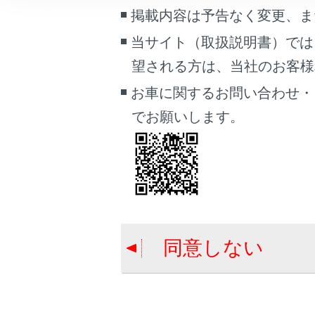
車両情報
掲載内容は予告なく変更、ま
こんなときは
ピンチイ
当サイト（取扱説明書）では
望される方は、当社のお客様相談
ブックマーク
タッチス
あとで読む
お車に関するお問い合わせ・
でお願いします。
PDFで見る
車両
マルチメディア
合わせて見ら
画面表示設定
音声で操作す
個人情報の取扱いについて
メインメニュ
同意しない
サイト利用について
オーディオシス
お問い合わせ