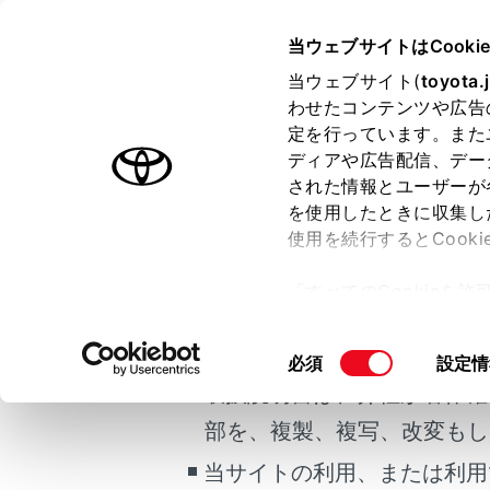
HARRIER PHEV
取扱説明書
当ウェブサイトはCooki
マルチメディア
当ウェブサイト(
toyota.
ホーム
わせたコンテンツや広告
タッチ
定を行っています。また
はじめに
ディアや広告配信、デー
された情報とユーザーが
安全・安心のために
メニュー
を使用したときに収集し
ご利用の条件
プラグインハイブリッドシステム
使用を続行するとCook
走行に関する情報表示
画面を指で
「すべてのCookieを
運転する前に
当サイトには、全ての取扱説
ー)が保存されることに同
運転
更、同意を撤回したりす
タッチ
掲載している取扱説明書はお
同
必須
設定情
室内装備・機能
て
」をご覧ください。
意
取扱説明書は、弊社が著作権
マルチメディア
ドラッグ
の
部を、複製、複写、改変もし
お手入れのしかた
選
択
当サイトの利用、または利用
万一の場合には
フリック