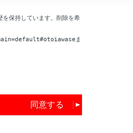
歴を保持しています。削除を希
。
main=default#otoiawase
ま
は役に立ちましたか？
はい
いいえ
同意する