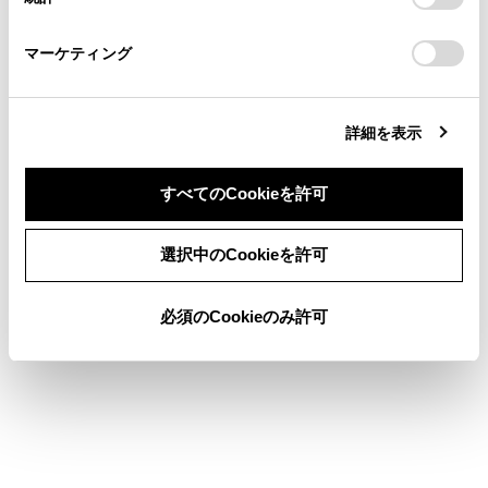
ETC 割込表示について
「
Cookie（クッキー）情報の取り扱いについて
お車に関するお問い合わせ・ご相談は
」をご覧くだ
さい。
https://toyota.jp/faq/?
マーケティング
site_domain=default#otoiawase
までお願いします。
詳細を表示
合わせて見られているページ
すべてのCookieを許可
統一エラーコード一覧について
同意しない
同意する
選択中のCookieを許可
ETC サービスについて
クリーニングについて
必須のCookieのみ許可
このページは役に立ちましたか？