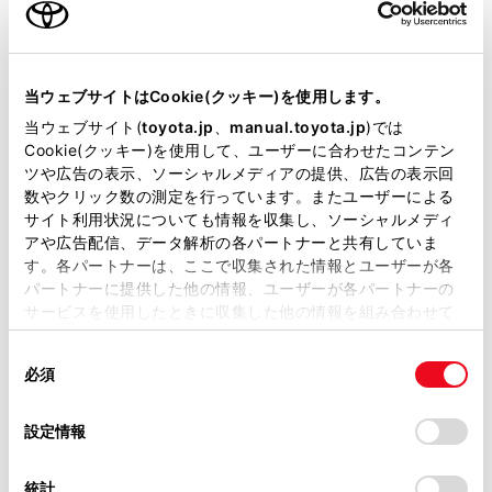
ご利用の条件
当サイトには、全ての取扱説明書及び補足資料、正誤表等
が掲載されているわけではありません。
当ウェブサイトはCookie(クッキー)を使用します。
掲載している取扱説明書はお客様の年式に合致しない場合
当ウェブサイト(
toyota.jp
、
manual.toyota.jp
)では
があります。
Cookie(クッキー)を使用して、ユーザーに合わせたコンテン
ツや広告の表示、ソーシャルメディアの提供、広告の表示回
取扱説明書は、弊社が著作権その他の知的財産権を保有し
数やクリック数の測定を行っています。またユーザーによる
ます。弊社の許可なく、取扱説明書の一部または全部を、
サイト利用状況についても情報を収集し、ソーシャルメディ
複製、複写、改変もしくは配信等することはできません。
アや広告配信、データ解析の各パートナーと共有していま
ETC ステータス情報について
す。各パートナーは、ここで収集された情報とユーザーが各
当サイトの利用、または利用できなかったことにより万一
パートナーに提供した他の情報、ユーザーが各パートナーの
損害が生じても、弊社は一切責任を負いません。
サービスを使用したときに収集した他の情報を組み合わせて
ETC 利用履歴を表示する
掲載内容は予告なく変更、またはサービスを中止すること
使用することがあります。当ウェブサイトの使用を続行する
があります。
同
とCookie(クッキー)に同意したこととなります。
必須
ETC2.0 登録情報を表示する
意
当サイト（取扱説明書）では、利便性向上のためにお客様
の
「すべてのCookieを許可」をクリックすることで、お客様の
の閲覧履歴、検索履歴を保持しています。削除を希望され
選
デバイスにすべてのCookie(クッキー)が保存されることに同
設定情報
統一エラーコードを表示する
る方は、当社のお客様相談窓口（0800-700-7700）までご
択
意したことになります。Cookie(クッキー)のオプトアウト、
連絡ください。
設定の変更、同意を撤回したりするにあたっては、当社の
統計