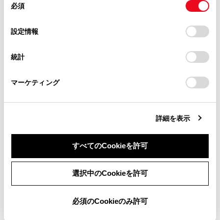
必須
意
割込着信中に、[
]にタッチ、またはステアリング
当サイト（取扱説明書）では、利便性向上のためにお客様
の
「すべてのCookieを許可」をクリックすることで、お客様の
の[
]スイッチを押します。
の閲覧履歴、検索履歴を保持しています。削除を希望され
選
デバイスにすべてのCookie(クッキー)が保存されることに同
設定情報
る方は、当社のお客様相談窓口（0800-700-7700）までご
割込着信に出ると、通話していた相手は保留中に
択
意したことになります。Cookie(クッキー)のオプトアウト、
連絡ください。
設定の変更、同意を撤回したりするにあたっては、当社の
なります。
統計
「
Cookie（クッキー）情報の取り扱いについて
お車に関するお問い合わせ・ご相談は
」をご覧くだ
[通話切り替え]にタッチするごとに通話相手が切
さい。
https://toyota.jp/faq/?
りかわります。
マーケティング
site_domain=default#otoiawase
までお願いします。
詳細を表示
割込着信を拒否する
すべてのCookieを許可
同意しない
同意する
選択中のCookieを許可
合わせて見られているページ
必須のCookieのみ許可