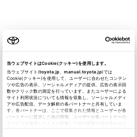
携帯電話がHFP Ver. 1.5 以上のプロファイル
に対応していない場合は、割込通話できま
せん。
ご利用の条件
携帯電話の機種や契約内容によっては、本
機能が利用できない場合があります。
当サイトには、全ての取扱説明書及び補足資料、正誤表等
が掲載されているわけではありません。
当ウェブサイトはCookie(クッキー)を使用します。
掲載している取扱説明書はお客様の年式に合致しない場合
当ウェブサイト(
toyota.jp
、
manual.toyota.jp
)では
があります。
Cookie(クッキー)を使用して、ユーザーに合わせたコンテン
ツや広告の表示、ソーシャルメディアの提供、広告の表示回
取扱説明書は、弊社が著作権その他の知的財産権を保有し
数やクリック数の測定を行っています。またユーザーによる
ます。弊社の許可なく、取扱説明書の一部または全部を、
サイト利用状況についても情報を収集し、ソーシャルメディ
複製、複写、改変もしくは配信等することはできません。
アや広告配信、データ解析の各パートナーと共有していま
す。各パートナーは、ここで収集された情報とユーザーが各
当サイトの利用、または利用できなかったことにより万一
パートナーに提供した他の情報、ユーザーが各パートナーの
損害が生じても、弊社は一切責任を負いません。
サービスを使用したときに収集した他の情報を組み合わせて
掲載内容は予告なく変更、またはサービスを中止すること
使用することがあります。当ウェブサイトの使用を続行する
があります。
同
とCookie(クッキー)に同意したこととなります。