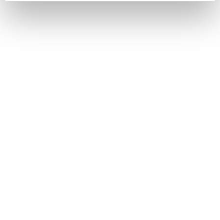
お車を手放すときの注意
ウェイト／ポーズ信号を使って電話をかける
電話に出る
このページは役に立ちましたか？
はい
いいえ
ブックマーク
あとで読む