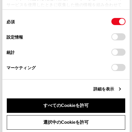
サービスを使用したときに収集した他の情報を組み合わせて
掲載内容は予告なく変更、またはサービスを中止すること
使用することがあります。当ウェブサイトの使用を続行する
があります。
同
とCookie(クッキー)に同意したこととなります。
必須
意
合わせて見られているページ
当サイト（取扱説明書）では、利便性向上のためにお客様
の
「すべてのCookieを許可」をクリックすることで、お客様の
の閲覧履歴、検索履歴を保持しています。削除を希望され
選
デバイスにすべてのCookie(クッキー)が保存されることに同
設定情報
AHB（オートマチックハイビーム）
る方は、当社のお客様相談窓口（0800-700-7700）までご
択
意したことになります。Cookie(クッキー)のオプトアウト、
連絡ください。
設定の変更、同意を撤回したりするにあたっては、当社の
LTA（レーントレーシングアシスト）
統計
「
Cookie（クッキー）情報の取り扱いについて
お車に関するお問い合わせ・ご相談は
」をご覧くだ
ワイパー＆ウォッシャー（フロント）
さい。
https://toyota.jp/faq/?
マーケティング
site_domain=default#otoiawase
までお願いします。
このページは役に立ちましたか？
詳細を表示
すべてのCookieを許可
はい
いいえ
同意しない
同意する
選択中のCookieを許可