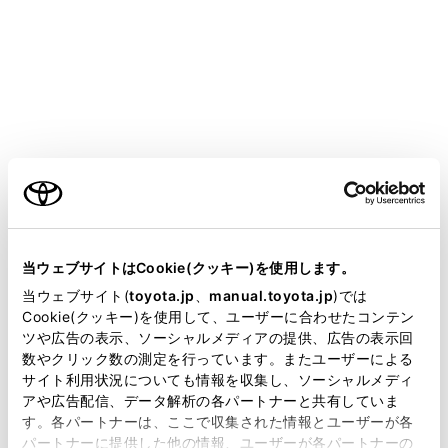
HARRIER
取扱説明書
運転
運転支援装置について
先行車発進告知機能
ご利用の条件
当サイトには、全ての取扱説明書及び補足資料、正誤表等
先行車の発進後、自車が停止し続けた場合、警告ブザー
が掲載されているわけではありません。
当ウェブサイトはCookie(クッキー)を使用します。
とマルチインフォメーションディスプレイの表示でお知
掲載している取扱説明書はお客様の年式に合致しない場合
らせする機能です。
当ウェブサイト(
toyota.jp
、
manual.toyota.jp
)では
があります。
Cookie(クッキー)を使用して、ユーザーに合わせたコンテン
ツや広告の表示、ソーシャルメディアの提供、広告の表示回
取扱説明書は、弊社が著作権その他の知的財産権を保有し
数やクリック数の測定を行っています。またユーザーによる
先行車発進告知機能
ます。弊社の許可なく、取扱説明書の一部または全部を、
サイト利用状況についても情報を収集し、ソーシャルメディ
複製、複写、改変もしくは配信等することはできません。
アや広告配信、データ解析の各パートナーと共有していま
す。各パートナーは、ここで収集された情報とユーザーが各
当サイトの利用、または利用できなかったことにより万一
パートナーに提供した他の情報、ユーザーが各パートナーの
損害が生じても、弊社は一切責任を負いません。