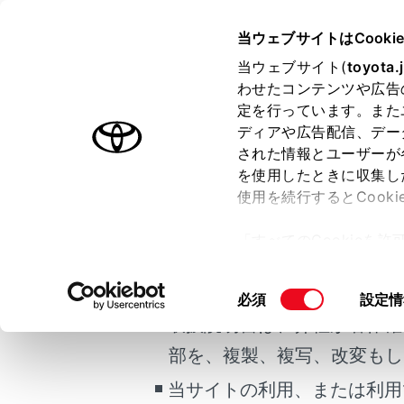
HARRIER
取扱説明書
当ウェブサイトはCooki
安全・安心のため
当ウェブサイト(
toyota.
ホーム
わせたコンテンツや広告
オート
定を行っています。また
はじめに
ディアや広告配信、デー
された情報とユーザーが
安全・安心のために
を使用したときに収集し
ご利用の条件
走行に関する情報表示
使用を続行するとCook
運転する前に
オートアラ
「すべてのCookieを
オートアラ
運転
当サイトには、全ての取扱説
ー)が保存されることに同
室内装備・機能
施錠さ
更、同意を撤回したりす
掲載している取扱説明書はお
錠され
同
必須
設定情
マルチメディア
て
」をご覧ください。
意
取扱説明書は、弊社が著作権
ボンネ
お手入れのしかた
の
部を、複製、複写、改変もし
万一の場合には
選
T-Co
択
らせす
当サイトの利用、または利用
車両情報