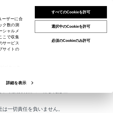
すべてのCookieを許可
、ユーザーに合
ック数の測
選択中のCookieを許可
ーシャルメ
ここで収集
必須のCookieのみ許可
のサービス
ブサイトの
ie(クッキ
ます。
けではありません。
、設定の変
システム・ワイヤレスリモコンを使わずに解
扱いについ
詳細を表示
く、取扱説明書の一部または全
した場合メールやスマートフォンアプリへお知
社は一切責任を負いません。