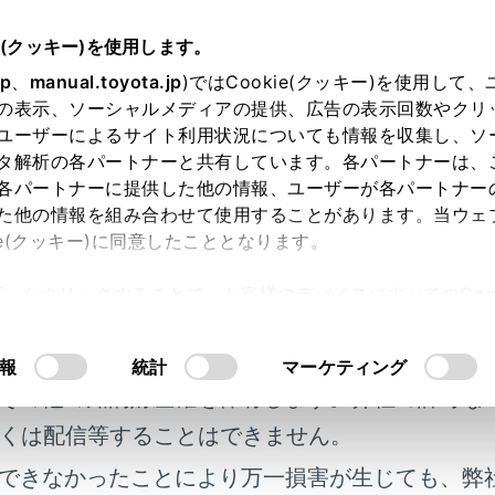
e(クッキー)を使用します。
に
盗難防止装置
jp
、
manual.toyota.jp
)ではCookie(クッキー)を使用して
の表示、ソーシャルメディアの提供、広告の表示回数やクリ
アラーム
ユーザーによるサイト利用状況についても情報を収集し、ソ
タ解析の各パートナーと共有しています。各パートナーは、
各パートナーに提供した他の情報、ユーザーが各パートナー
た他の情報を組み合わせて使用することがあります。当ウェ
ie(クッキー)に同意したこととなります。
ームとは、侵入を検知した場合に音と光で警報する機能です。
許可」をクリックすることで、お客様のデバイスにすべてのCook
ームを設定すると、次のような状況でオートアラームが作動し
明書及び補足資料、正誤表等が掲載されているわ
意したことになります。Cookie(クッキー)のオプトアウト
れたドアまたはバックドアが、スマートエントリー＆スタート
るにあたっては、当社の「
Cookie（クッキー）情報の取り
客様の年式に合致しない場合があります。
たり、開けられたとき
報
統計
マーケティング
その他の知的財産権を保有します。弊社の許可な
ットが開けられたとき
くは配信等することはできません。
nnect サービスをご利用のお客様へは、オートアラームが作動
ることができます。
できなかったことにより万一損害が生じても、弊