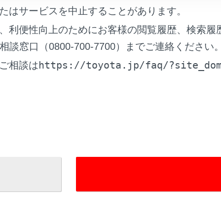
は、別冊「マルチメディア取扱書」を参照してください。
たはサービスを中止することがあります。
、利便性向上のためにお客様の閲覧履歴、検索履
ラームを設定／解除／停止する
窓口（0800-700-7700）までご連絡ください
https://toyota.jp/faq/?site_do
ご相談は
れているページ
このページ
ート
せるときは