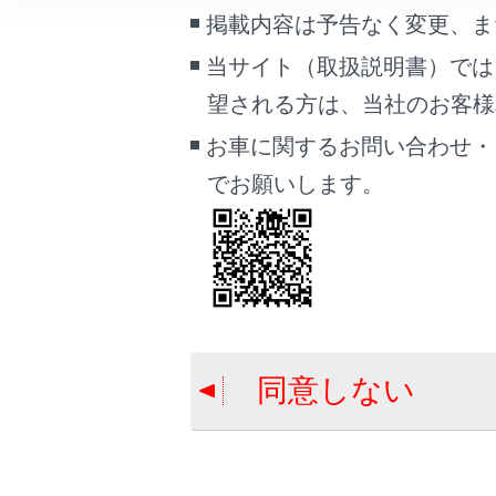
詳しく
こんなときは
掲載内容は予告なく変更、ま
当サイト（取扱説明書）では
ブックマーク
オートア
望される方は、当社のお客様相談
あとで読む
お車に関するお問い合わせ・
PDFで見る
でお願いします。
車両
マルチメディア
合わせて見ら
画面表示設定
チャイルドシ
個人情報の取扱いについて
シートベルト
サイト利用について
同意しない
お子さまを乗
お問い合わせ