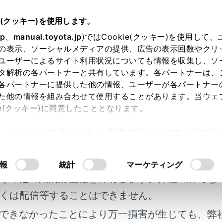
e(クッキー)を使用します。
かた
jp
、
manual.toyota.jp
)ではCookie(クッキー)を使用して
の表示、ソーシャルメディアの提供、広告の表示回数やクリ
キホールド
ユーザーによるサイト利用状況についても情報を収集し、ソ
タ解析の各パートナーと共有しています。各パートナーは、
各パートナーに提供した他の情報、ユーザーが各パートナー
た他の情報を組み合わせて使用することがあります。当ウェ
ie(クッキー)に同意したこととなります。
ーがD・MまたはN でブレーキホールドシステムがON のとき
許可」をクリックすることで、お客様のデバイスにすべてのCook
たまま保持されます。シフトレバーがDまたはMのとき、アク
明書及び補足資料、正誤表等が掲載されているわ
意したことになります。Cookie(クッキー)のオプトアウト
できます。
るにあたっては、当社の「
Cookie（クッキー）情報の取り
客様の年式に合致しない場合があります。
報
統計
マーケティング
その他の知的財産権を保有します。弊社の許可な
を作動させるには
くは配信等することはできません。
できなかったことにより万一損害が生じても、弊