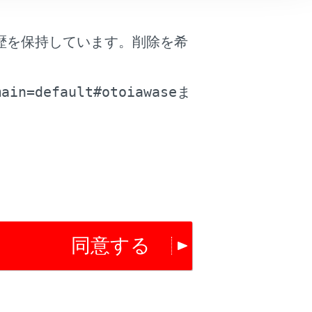
歴を保持しています。削除を希
は役に立ちましたか？
。
main=default#otoiawase
ま
はい
いいえ
同意する