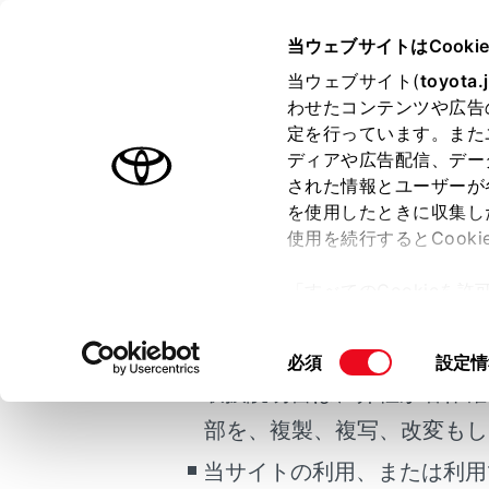
HARRIER
取扱説明書
当ウェブサイトはCooki
運転
運転のし
当ウェブサイト(
toyota.
ホーム
わせたコンテンツや広告
ブレー
定を行っています。また
はじめに
ディアや広告配信、デー
された情報とユーザーが
安全・安心のために
を使用したときに収集し
ご利用の条件
走行に関する情報表示
使用を続行するとCook
運転する前に
シフトレバ
「すべてのCookieを
キがかかっ
運転
当サイトには、全ての取扱説
ー)が保存されることに同
ーズに発進
室内装備・機能
更、同意を撤回したりす
掲載している取扱説明書はお
同
必須
設定情
マルチメディア
て
」をご覧ください。
意
取扱説明書は、弊社が著作権
システム
お手入れのしかた
の
部を、複製、複写、改変もし
万一の場合には
選
択
当サイトの利用、または利用
車両情報