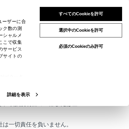
すべてのCookieを許可
、ユーザーに合
ック数の測
選択中のCookieを許可
ーシャルメ
ここで収集
必須のCookieのみ許可
のサービス
ブサイトの
、ブレーキペダルを踏んで停車するとブレー
ie(クッキ
セルペダルを踏むと同時に解除され、スム
けではありません。
、設定の変
扱いについ
詳細を表示
く、取扱説明書の一部または全
社は一切責任を負いません。