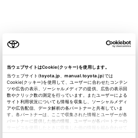
ご利用の条件
施設の名称を表示
現在地からの距離を表示
当サイトには、全ての取扱説明書及び補足資料、正誤表等
が掲載されているわけではありません。
当ウェブサイトはCookie(クッキー)を使用します。
VICS／交通情報を受信したとき、赤色（渋滞）、
掲載している取扱説明書はお客様の年式に合致しない場合
黄色（混雑）、黒色（通行止め）を表示
当ウェブサイト(
toyota.jp
、
manual.toyota.jp
)では
があります。
Cookie(クッキー)を使用して、ユーザーに合わせたコンテン
VICS／交通情報の表示設定（→
VICS・交通情報を
ツや広告の表示、ソーシャルメディアの提供、広告の表示回
表示する道路を設定する
）で、[一般道のみ]に設定
取扱説明書は、弊社が著作権その他の知的財産権を保有し
数やクリック数の測定を行っています。またユーザーによる
しているときでも、VICS／交通情報を表示できま
ます。弊社の許可なく、取扱説明書の一部または全部を、
サイト利用状況についても情報を収集し、ソーシャルメディ
複製、複写、改変もしくは配信等することはできません。
す。
アや広告配信、データ解析の各パートナーと共有していま
す。各パートナーは、ここで収集された情報とユーザーが各
当サイトの利用、または利用できなかったことにより万一
施設にある設備を表示
パートナーに提供した他の情報、ユーザーが各パートナーの
損害が生じても、弊社は一切責任を負いません。
設備の数が多い場合は表示されない設備もありま
サービスを使用したときに収集した他の情報を組み合わせて
す。
掲載内容は予告なく変更、またはサービスを中止すること
使用することがあります。当ウェブサイトの使用を続行する