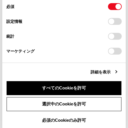
があります。
同
とCookie(クッキー)に同意したこととなります。
表示区間を切りかえているときにタッチすると、自
必須
意
当サイト（取扱説明書）では、利便性向上のためにお客様
車が走行している区間に戻る
の
「すべてのCookieを許可」をクリックすることで、お客様の
の閲覧履歴、検索履歴を保持しています。削除を希望され
[
]：駐車場の混雑状況が表示されます。空き状
選
デバイスにすべてのCookie(クッキー)が保存されることに同
設定情報
る方は、当社のお客様相談窓口（0800-700-7700）までご
態は[空]、混雑状態は[混]、満車状態は[満]と表示され
択
意したことになります。Cookie(クッキー)のオプトアウト、
連絡ください。
ます。
設定の変更、同意を撤回したりするにあたっては、当社の
統計
「
Cookie（クッキー）情報の取り扱いについて
お車に関するお問い合わせ・ご相談は
」をご覧くだ
[
] [
]：工事や路上障害物などによる交通規制
さい。
https://toyota.jp/faq/?
がある場合に表示されます。
マーケティング
site_domain=default#otoiawase
までお願いします。
[
]：道の駅を経由地に追加します。
詳細を表示
設備のマークについて
すべてのCookieを許可
同意しない
同意する
選択中のCookieを許可
必須のCookieのみ許可
合わせて見られているページ