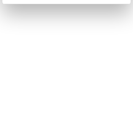
地図を更新する
先読みエコドライブ
スマートフォンから目的地を設定する
このページは役に立ちましたか？
はい
いいえ
ブックマーク
あとで読む