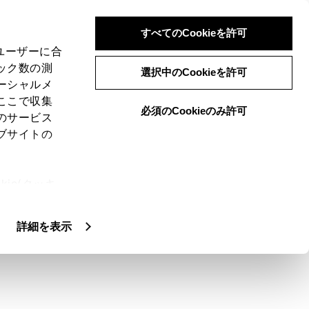
すべてのCookieを許可
、ユーザーに合
ック数の測
速追従機能付き）
選択中のCookieを許可
ーシャルメ
ここで収集
必須のCookieのみ許可
のサービス
ブサイトの
に合わせた追従走行を行い、自動的に加
ie(クッキ
す。
、設定の変
いる車両のみ使用できます。
扱いについ
詳細を表示