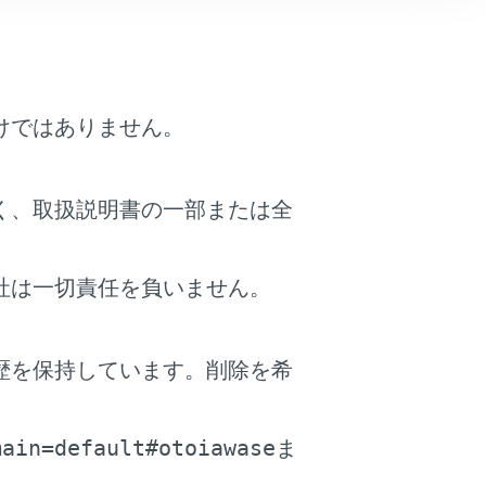
ズコントロール（ITS Connect装着
けではありません。
く、取扱説明書の一部または全
社は一切責任を負いません。
歴を保持しています。削除を希
。
main=default#otoiawase
ま