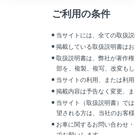
通信利
こんなときは
車）
）
ご利用の条件
ブックマーク
あとで読む
システム
当サイトには、全ての取扱説
PDFで見る
掲載している取扱説明書はお
車両
車間制御
取扱説明書は、弊社が著作権
マルチメディア
部を、複製、複写、改変もし
速度を設
画面表示設定
当サイトの利用、または利用
設定速度
個人情報の取扱いについて
掲載内容は予告なく変更、ま
サイト利用について
当サイト（取扱説明書）では
お問い合わせ
車間距離
望される方は、当社のお客様相談
お車に関するお問い合わせ・
車間距離
でお願いします。