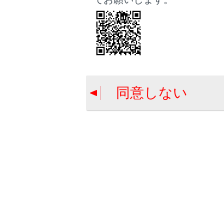
制御停車
制御を解
接近警報
同意しない
カーブ速
定速制御
通信利用型