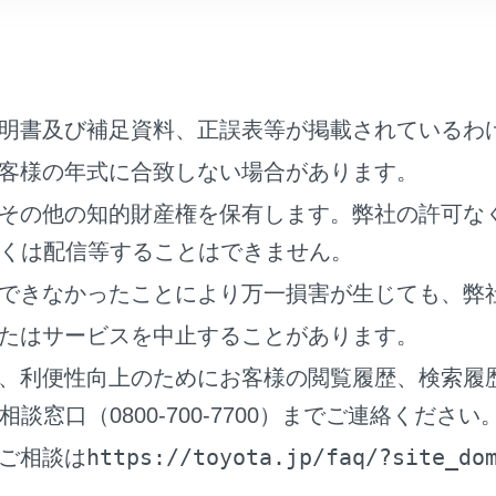
用型レーダークルーズコントロール（→
通信利用型レーダークルー
の構成部品
明書及び補足資料、正誤表等が掲載されているわ
客様の年式に合致しない場合があります。
モードでの走行
その他の知的財産権を保有します。弊社の許可な
くは配信等することはできません。
定する（車間制御モード）
できなかったことにより万一損害が生じても、弊
をかえる
たはサービスを中止することがあります。
、利便性向上のためにお客様の閲覧履歴、検索履
を変更する（車間制御モード）
窓口（0800-700-7700）までご連絡ください
https://toyota.jp/faq/?site_do
ご相談は
選択の目安（車間制御モード）