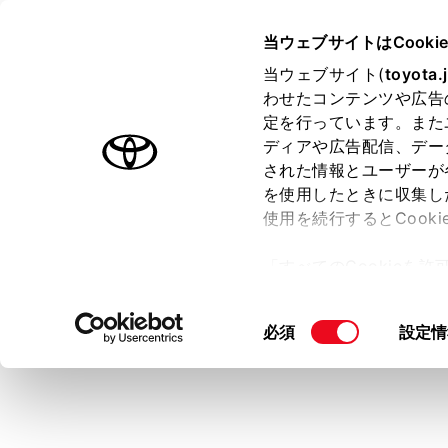
HARRIER
取扱説明書
当ウェブサイトはCooki
運転
運転支援
当ウェブサイト(
toyota.
ホーム
わせたコンテンツや広告
レーダ
定を行っています。また
はじめに
ディアや広告配信、デー
された情報とユーザーが
安全・安心のために
メニュー
を使用したときに収集し
走行に関する情報表示
使用を続行するとCook
運転する前に
アクセルペ
「すべてのCookieを
速・減速・
運転
ー)が保存されることに同
室内装備・機能
通信利用型レ
更、同意を撤回したりす
同
必須
設定情
マルチメディア
て
」をご覧ください。
高速道路や
意
お手入れのしかた
の
車間制
万一の場合には
選
定速制
択
車両情報