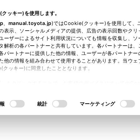
e(クッキー)を使用します。
装置について
jp
、
manual.toyota.jp
)ではCookie(クッキー)を使用して
の表示、ソーシャルメディアの提供、広告の表示回数やクリ
ークルーズコントロール（全車
ユーザーによるサイト利用状況についても情報を収集し、ソ
タ解析の各パートナーと共有しています。各パートナーは、
各パートナーに提供した他の情報、ユーザーが各パートナー
た他の情報を組み合わせて使用することがあります。当ウェ
ie(クッキー)に同意したこととなります。
ダルを踏まなくても、車間制御モードでは、先行車の車速変化
許可」をクリックすることで、お客様のデバイスにすべてのCook
停止をします。定速制御モードでは、一定の車速で走行できま
意したことになります。Cookie(クッキー)のオプトアウト
ーダークルーズコントロールはITS Connect を装備して
るにあたっては、当社の「
Cookie（クッキー）情報の取り
報
統計
マーケティング
自動車専用道路で使用してください。
御モード（→
車間制御モードでの走行
）
御モード（→
定速制御モードでの走行
）