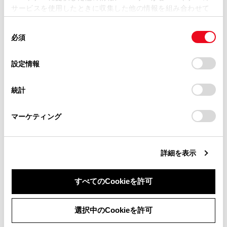
サービスを使用したときに収集した他の情報を組み合わせて
掲載内容は予告なく変更、またはサービスを中止すること
使用することがあります。当ウェブサイトの使用を続行する
があります。
同
とCookie(クッキー)に同意したこととなります。
必須
意
合わせて見られているページ
当サイト（取扱説明書）では、利便性向上のためにお客様
の
「すべてのCookieを許可」をクリックすることで、お客様の
の閲覧履歴、検索履歴を保持しています。削除を希望され
選
デバイスにすべてのCookie(クッキー)が保存されることに同
設定情報
チャイルドシート
る方は、当社のお客様相談窓口（0800-700-7700）までご
択
意したことになります。Cookie(クッキー)のオプトアウト、
連絡ください。
設定の変更、同意を撤回したりするにあたっては、当社の
シートベルト
統計
「
Cookie（クッキー）情報の取り扱いについて
お車に関するお問い合わせ・ご相談は
」をご覧くだ
お子さまを乗せるときは
さい。
https://toyota.jp/faq/?
マーケティング
site_domain=default#otoiawase
までお願いします。
このページは役に立ちましたか？
詳細を表示
すべてのCookieを許可
はい
いいえ
同意しない
同意する
選択中のCookieを許可