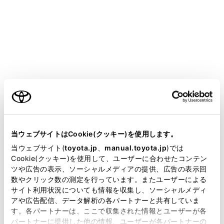
HARRIER
取扱説明書
安全・安心のために
安全にお使いいただくために
SRS エアバッグ
ご利用の条件
当サイトには、全ての取扱説明書及び補足資料、正誤表等
SRS エアバッグは乗員に重大な危害がおよぶような強い
が掲載されているわけではありません。
当ウェブサイトはCookie(クッキー)を使用します。
衝撃を受けたときにふくらみ、シートベルトが体を拘束
掲載している取扱説明書はお客様の年式に合致しない場合
する働きと併せて乗員への衝撃を緩和させます。
当ウェブサイト(
toyota.jp
、
manual.toyota.jp
)では
があります。
Cookie(クッキー)を使用して、ユーザーに合わせたコンテン
ツや広告の表示、ソーシャルメディアの提供、広告の表示回
取扱説明書は、弊社が著作権その他の知的財産権を保有し
数やクリック数の測定を行っています。またユーザーによる
SRS エアバッグシステム
ます。弊社の許可なく、取扱説明書の一部または全部を、
サイト利用状況についても情報を収集し、ソーシャルメディ
複製、複写、改変もしくは配信等することはできません。
アや広告配信、データ解析の各パートナーと共有していま
す。各パートナーは、ここで収集された情報とユーザーが各
当サイトの利用、または利用できなかったことにより万一
パートナーに提供した他の情報、ユーザーが各パートナーの
損害が生じても、弊社は一切責任を負いません。