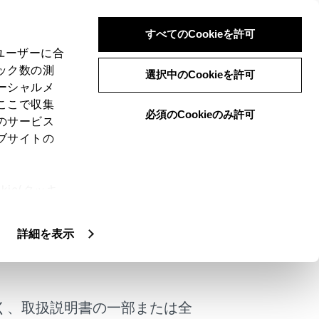
すべてのCookieを許可
、ユーザーに合
ック数の測
選択中のCookieを許可
ーシャルメ
ここで収集
必須のCookieのみ許可
のサービス
ブサイトの
ie(クッキ
、設定の変
扱いについ
詳細を表示
けではありません。
す。
く、取扱説明書の一部または全