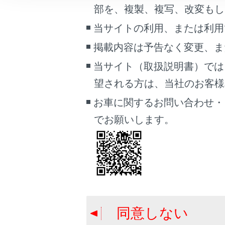
こんなときは
部を、複製、複写、改変もし
[オー
[交通
当サイトの利用、または利用
ブックマーク
操
掲載内容は予告なく変更、ま
あとで読む
当サイト（取扱説明書）では
PDFで見る
望される方は、当社のお客様相談
車両
マルチメディア
お車に関するお問い合わせ・
でお願いします。
画面表示設定
個人情報の取扱いについて
サイト利用について
お問い合わせ
同意しない