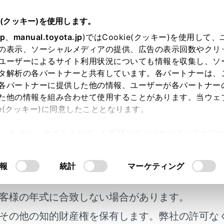
e(クッキー)を使用します。
オーディオシステム
ラジオの操作
jp
、
manual.toyota.jp
)ではCookie(クッキー)を使用して
の表示、ソーシャルメディアの提供、広告の表示回数やクリ
報を聴く
ユーザーによるサイト利用状況についても情報を収集し、ソ
タ解析の各パートナーと共有しています。各パートナーは、
各パートナーに提供した他の情報、ユーザーが各パートナー
た他の情報を組み合わせて使用することがあります。当ウェ
ie(クッキー)に同意したこととなります。
局の道路交通情報を受信できます。
許可」をクリックすることで、お客様のデバイスにすべてのCook
意したことになります。Cookie(クッキー)のオプトアウト
るにあたっては、当社の「
Cookie（クッキー）情報の取り
報
統計
マーケティング
明書及び補足資料、正誤表等が掲載されているわ
車時には1620kHzと1629kHzがプリセットに記憶されていま
客様の年式に合致しない場合があります。
その他の知的財産権を保有します。弊社の許可な
メニューの[
]にタッチします。