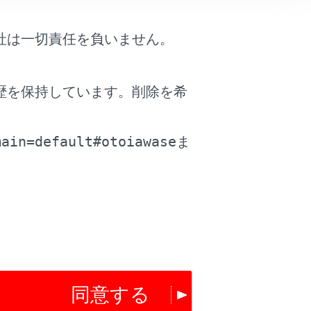
社は一切責任を負いません。
歴を保持しています。削除を希
。
main=default#otoiawase
ま
同意する