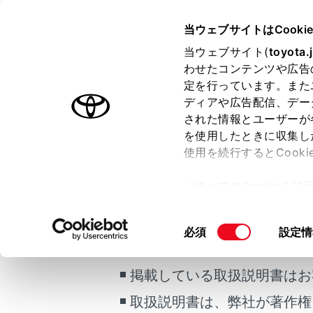
HARRIER
取扱説明書
当ウェブサイトはCooki
マルチメディア
当ウェブサイト(
toyota.
ホーム
わせたコンテンツや広告
交通情
定を行っています。また
はじめに
ディアや広告配信、デー
された情報とユーザーが
安全・安心のために
を使用したときに収集し
走行に関する情報表示
使用を続行するとCook
運転する前に
AMラジオ
「すべてのCookieを
運転
ご利用の条件
ー)が保存されることに同
室内装備・機能
知識
更、同意を撤回したりす
同
必須
設定情
マルチメディア
て
」をご覧ください。
当サイトには、全ての取扱説
意
新
お手入れのしかた
の
掲載している取扱説明書はお
万一の場合には
選
択
取扱説明書は、弊社が著作権
車両情報
メイン