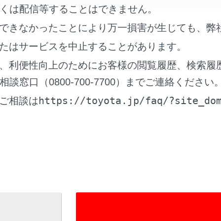
くは配信等することはできません。
ディオ選択]にタッチします。
情報]にタッチします。
できなかったことにより万一損害が生じても、弊
作画面
たはサービスを中止することがあります。
、利便性向上のためにお客様の閲覧履歴、検索履
窓口（0800-700-7700）までご連絡ください
https://toyota.jp/faq/?site_do
ご相談は