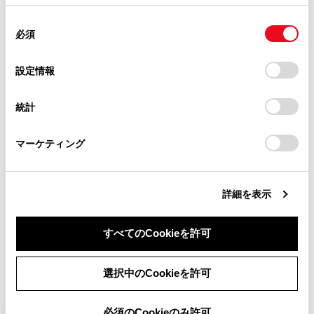
掲載内容は予告なく変更、またはサービスを中止すること
使用することがあります。当ウェブサイトの使用を続行する
があります。
同
とCookie(クッキー)に同意したこととなります。
必須
意
当サイト（取扱説明書）では、利便性向上のためにお客様
の
「すべてのCookieを許可」をクリックすることで、お客様の
の閲覧履歴、検索履歴を保持しています。削除を希望され
選
デバイスにすべてのCookie(クッキー)が保存されることに同
設定情報
る方は、当社のお客様相談窓口（0800-700-7700）までご
択
意したことになります。Cookie(クッキー)のオプトアウト、
連絡ください。
設定の変更、同意を撤回したりするにあたっては、当社の
統計
「
Cookie（クッキー）情報の取り扱いについて
お車に関するお問い合わせ・ご相談は
」をご覧くだ
さい。
https://toyota.jp/faq/?
マーケティング
site_domain=default#otoiawase
までお願いします。
[
]：設定可能な項目を表示します。（→
画面
モードを切りかえる
,
画質を調整する
,
各ソー
スの音を調整する
）
詳細を表示
[
]：全画面表示にします。
すべてのCookieを許可
同意しない
同意する
選択中のCookieを許可
必須のCookieのみ許可