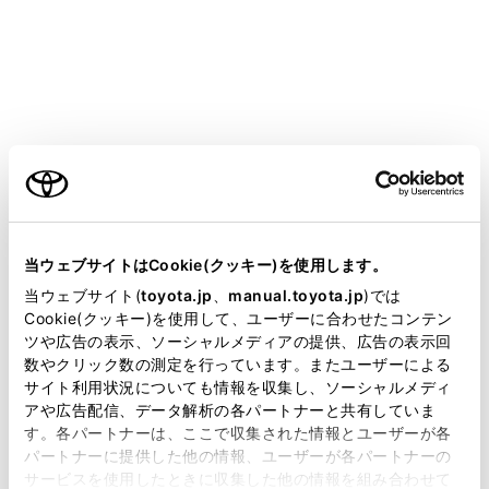
[オーディオ選択]にタッチします。
[HDMI]にタッチします。
必要に応じて、HDMIを操作します。
全画面表示中に操作する
画面にタッチすると、操作ボタンを表示します。
ご利用の条件
当サイトには、全ての取扱説明書及び補足資料、正誤表等
が掲載されているわけではありません。
当ウェブサイトはCookie(クッキー)を使用します。
掲載している取扱説明書はお客様の年式に合致しない場合
当ウェブサイト(
toyota.jp
、
manual.toyota.jp
)では
があります。
Cookie(クッキー)を使用して、ユーザーに合わせたコンテン
ツや広告の表示、ソーシャルメディアの提供、広告の表示回
取扱説明書は、弊社が著作権その他の知的財産権を保有し
数やクリック数の測定を行っています。またユーザーによる
ます。弊社の許可なく、取扱説明書の一部または全部を、
サイト利用状況についても情報を収集し、ソーシャルメディ
複製、複写、改変もしくは配信等することはできません。
アや広告配信、データ解析の各パートナーと共有していま
[
]：操作画面表示にします。
す。各パートナーは、ここで収集された情報とユーザーが各
当サイトの利用、または利用できなかったことにより万一
パートナーに提供した他の情報、ユーザーが各パートナーの
損害が生じても、弊社は一切責任を負いません。
操作画面で操作する
サービスを使用したときに収集した他の情報を組み合わせて