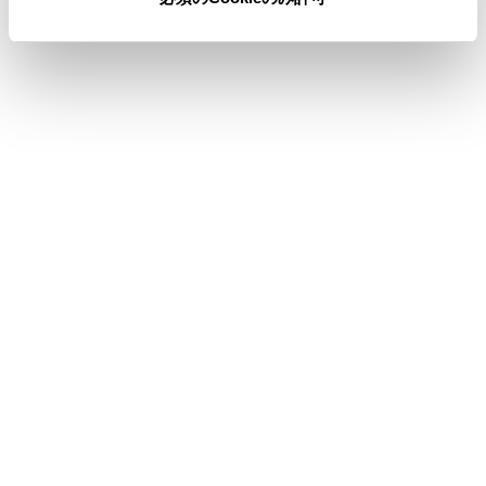
合わせて見られているページ
ラジオを聴く
iPod/iPhoneを再生する
地上デジタルテレビの視聴についての留意事項
このページは役に立ちましたか？
はい
いいえ